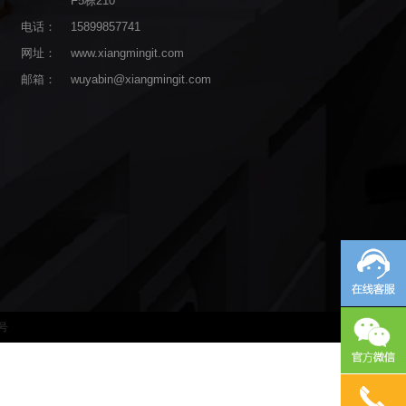
F5栋210
电话：
15899857741
网址：
www.xiangmingit.com
邮箱：
wuyabin@xiangmingit.com
6号