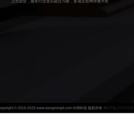
上市企业，服务行业龙头超过70家，多项互联网传播大奖
opyright © 2016-2026 www.xiangmingit.com 向明科技 版权所有
粤ICP备1701331