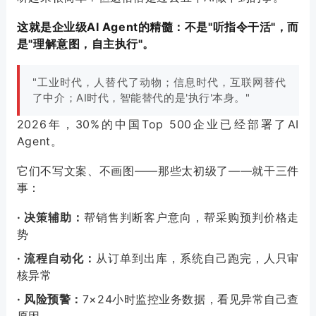
这就是企业级AI Agent的精髓：不是"听指令干活"，而
是"理解意图，自主执行"。
"工业时代，人替代了动物；信息时代，互联网替代
了中介；AI时代，智能替代的是'执行'本身。"
2026年，30%的中国Top 500企业已经部署了AI
Agent。
它们不写文案、不画图——那些太初级了——就干三件
事：
· 决策辅助：
帮销售判断客户意向，帮采购预判价格走
势
· 流程自动化：
从订单到出库，系统自己跑完，人只审
核异常
· 风险预警：
7×24小时监控业务数据，看见异常自己查