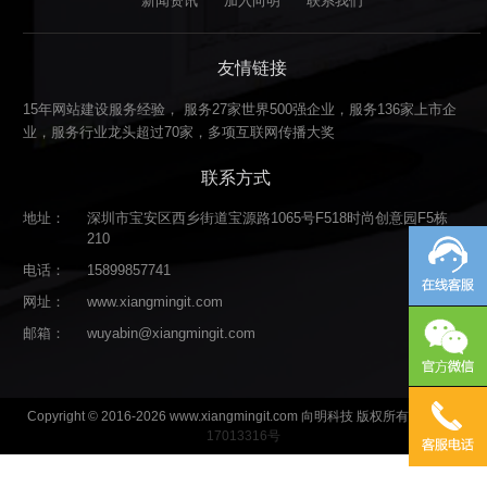
新闻资讯
加入向明
联系我们
友情链接
15年网站建设服务经验， 服务27家世界500强企业，服务136家上市企
业，服务行业龙头超过70家，多项互联网传播大奖
联系方式
地址：
深圳市宝安区西乡街道宝源路1065号F518时尚创意园F5栋
210
电话：
15899857741
网址：
www.xiangmingit.com
邮箱：
wuyabin@xiangmingit.com
Copyright © 2016-2026 www.xiangmingit.com 向明科技 版权所有
粤ICP备
17013316号