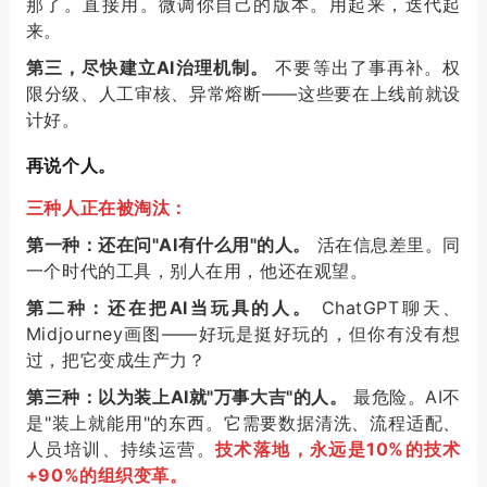
那了。直接用。微调你自己的版本。用起来，迭代起
来。
第三，尽快建立AI治理机制。
不要等出了事再补。权
限分级、人工审核、异常熔断——这些要在上线前就设
计好。
再说个人。
三种人正在被淘汰：
第一种：还在问"AI有什么用"的人。
活在信息差里。同
一个时代的工具，别人在用，他还在观望。
第二种：还在把AI当玩具的人。
ChatGPT聊天、
Midjourney画图——好玩是挺好玩的，但你有没有想
过，把它变成生产力？
第三种：以为装上AI就"万事大吉"的人。
最危险。AI不
是"装上就能用"的东西。它需要数据清洗、流程适配、
人员培训、持续运营。
技术落地，永远是10%的技术
+90%的组织变革。