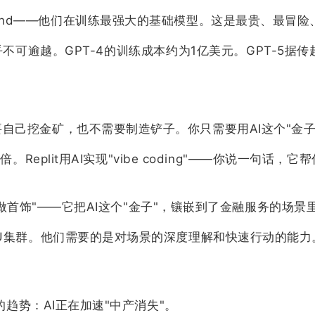
le DeepMind——他们在训练最强大的基础模型。这是最贵、
可逾越。GPT-4的训练成本约为1亿美元。GPT-5据
自己挖金矿，也不需要制造铲子。你只需要用AI这个"金
倍。Replit用AI实现"vibe coding"——你说一
是"做首饰"——它把AI这个"金子"，镶嵌到了金融服务的场景
PU集群。他们需要的是对场景的深度理解和快速行动的能力
的趋势：AI正在加速"中产消失"。