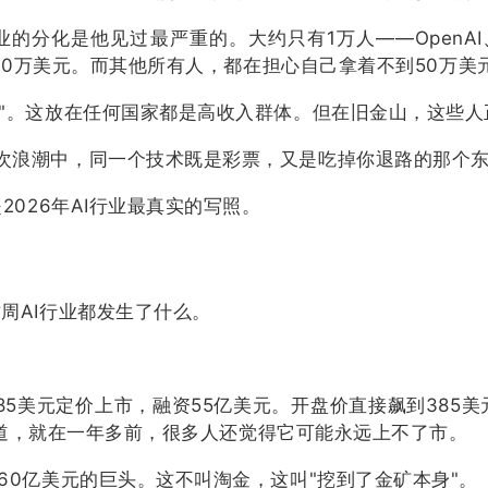
分化是他见过最严重的。大约只有1万人——OpenAI、Ant
000万美元。而其他所有人，都在担心自己拿着不到50万
人"。这放在任何国家都是高收入群体。但在旧金山，这些人
次浪潮中，同一个技术既是彩票，又是吃掉你退路的那个东
2026年AI行业最真实的写照。
周AI行业都发生了什么。
ems以185美元定价上市，融资55亿美元。开盘价直接飙到3
要知道，就在一年多前，很多人还觉得它可能永远上不了市。
60亿美元的巨头。这不叫淘金，这叫"挖到了金矿本身"。