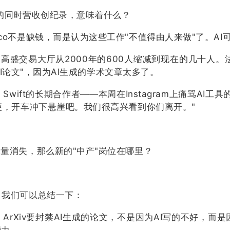
裁员的同时营收创纪录，意味着什么？
co不是缺钱，而是认为这些工作"不值得由人来做"了。A
：高盛交易大厅从2000年的600人缩减到现在的几十人。
AI论文"，因为AI生成的学术文章太多了。
ylor Swift的长期合作者——本周在Instagram上痛骂
便，开车冲下悬崖吧。我们很高兴看到你们离开。"
。
批量消失，那么新的"中产"岗位在哪里？
，我们可以总结一下：
ArXiv要封禁AI生成的论文，不是因为AI写的不好，而