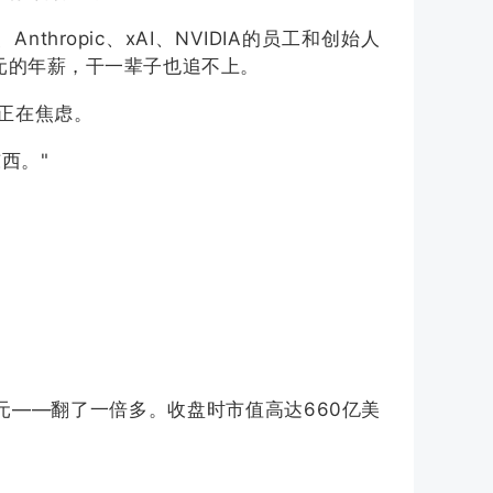
hropic、xAI、NVIDIA的员工和创始人
美元的年薪，干一辈子也追不上。
正在焦虑。
西。"
85美元——翻了一倍多。收盘时市值高达660亿美