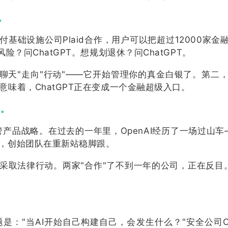
。
付基础设施公司Plaid合作，用户可以把超过12000家
金
险？问ChatGPT。想规划退休？问ChatGPT。
天"走向"行动"——它开始管理你的真金白银了。第二，Open
味着，ChatGPT正在变成一个
金融
超级入口。
线。
an接管产品战略。在过去的一年里，OpenAI经历了一场过山车—
在，创始团队在重新站稳脚跟。
苹果采取法律行动。两家"合作"了不到一年的公司，正在反目
题是："当AI开始自己构建自己，会发生什么？"安全公司Cali