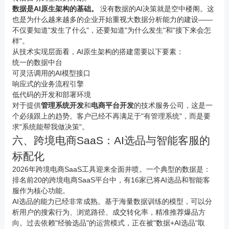
数据是AI原生架构的基础。
没有数据的AI决策就是空中楼阁。这
也是为什么越来越多的企业开始重视
大数据
分析能力的建设——
不仅要知道"发生了什么"，还要知道"为什么发生"和"接下来会怎
样"。
从技术实现层面看，AI原生架构的搭建需要以下要素：
统一的数据中台
可灵活调用的AI模型接口
响应式的业务流程引擎
低代码的开发和部署环境
对于提供
管理系统开发
和
电商平台开发
的技术服务公司，这是一
个必须跟上的趋势。客户已经不再满足于"有管理系统"，而是要
求"系统能帮我做决策"。
六、跨境电商SaaS：AI选品与智能客服的
标配化
2026年跨境电商SaaS工具迎来全面井喷。一个典型的数据是：
排名前20的跨境电商SaaS平台中，有16家已将AI选品和智能客
服作为核心功能。
AI选品的能力已经非常成熟。基于海量数据训练的模型，可以分
析用户的搜索行为、浏览路径、成交转化率，精准推荐爆品方
向。过去依赖"经验选品"的运营模式，正在被"数据+AI选品"取