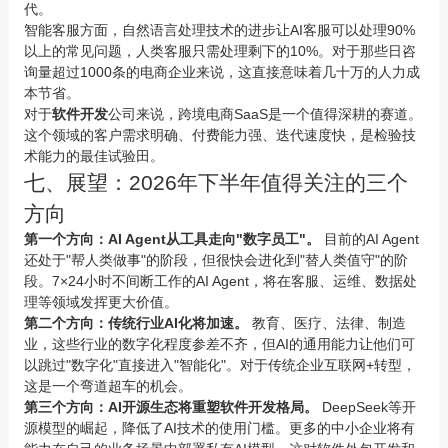
代。
智能客服方面，自然语言处理技术的进步让AI客服可以处理90%
以上的常见问题，人类客服只需处理剩下的10%。对于那些日咨
询量超过1000条的电商企业来说，这直接意味着几十万的人力成
本节省。
对于
软件开发
公司来说，跨境电商SaaS是一个值得深耕的赛道。
这个领域的客户需求明确、付费能力强、迭代速度快，是检验技
术能力的最佳试验田。
七、展望：2026年下半年值得关注的三个
方向
第一个方向：AI Agent从工具走向"数字员工"。
目前的AI Agent
还处于"帮人类做事"的阶段，但很快会进化到"替人类值守"的阶
段。7×24小时不间断工作的AI Agent，将在客服、运维、数据处
理等领域发挥更大价值。
第二个方向：传统行业AI化将加速。
教育、医疗、法律、制造
业，这些行业的数字化程度参差不齐，但AI的通用能力让他们可
以跳过"数字化"直接进入"智能化"。对于传统企业互联网+转型，
这是一个弯道超车的机会。
第三个方向：AI开源生态将重塑软件开发格局。
DeepSeek等开
源模型的崛起，降低了AI技术的使用门槛。更多的中小企业将有