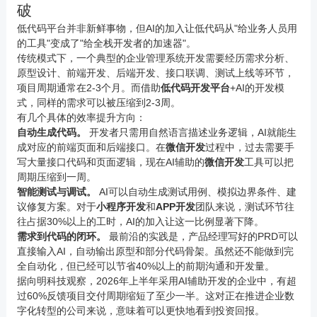
破
低代码平台并非新鲜事物，但AI的加入让低代码从"给业务人员用
的工具"变成了"给全栈开发者的加速器"。
传统模式下，一个典型的企业管理系统开发需要经历需求分析、
原型设计、前端开发、后端开发、接口联调、测试上线等环节，
项目周期通常在2-3个月。而借助
低代码开发平台
+AI的开发模
式，同样的需求可以被压缩到2-3周。
有几个具体的效率提升方向：
自动生成代码。
开发者只需用自然语言描述业务逻辑，AI就能生
成对应的前端页面和后端接口。在
微信开发
过程中，过去需要手
写大量接口代码和页面逻辑，现在AI辅助的
微信开发
工具可以把
周期压缩到一周。
智能测试与调试。
AI可以自动生成测试用例、模拟边界条件、建
议修复方案。对于
小程序
开发
和
APP开发
团队来说，测试环节往
往占据30%以上的工时，AI的加入让这一比例显著下降。
需求到代码的闭环。
最前沿的实践是，产品经理写好的PRD可以
直接输入AI，自动输出原型和部分代码骨架。虽然还不能做到完
全自动化，但已经可以节省40%以上的前期沟通和开发量。
据
向明科技
观察，2026年上半年采用AI辅助开发的企业中，有超
过60%反馈项目交付周期缩短了至少一半。这对正在推进企业数
字化转型的公司来说，意味着可以更快地看到投资回报。