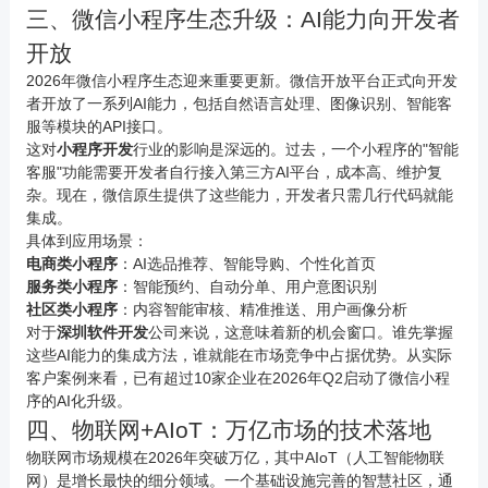
三、微信小程序生态升级：AI能力向开发者
开放
2026年微信小程序生态迎来重要更新。微信开放平台正式向开发
者开放了一系列AI能力，包括自然语言处理、图像识别、智能客
服等模块的API接口。
这对
小程序开发
行业的影响是深远的。过去，一个小程序的"智能
客服"功能需要开发者自行接入第三方AI平台，成本高、维护复
杂。现在，微信原生提供了这些能力，开发者只需几行代码就能
集成。
具体到应用场景：
电商
类小程序
：AI选品推荐、智能导购、个性化首页
服务类小程序
：智能预约、自动分单、用户意图识别
社区类小程序
：内容智能审核、精准推送、用户画像分析
对于
深圳软件开发
公司来说，这意味着新的机会窗口。谁先掌握
这些AI能力的集成方法，谁就能在市场竞争中占据优势。从实际
客户案例来看，已有超过10家企业在2026年Q2启动了微信小程
序的AI化升级。
四、
物联网
+AIoT：万亿市场的技术落地
物联网
市场规模在2026年突破万亿，其中AIoT（人工智能物联
网）是增长最快的细分领域。一个基础设施完善的智慧社区，通