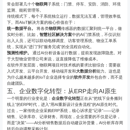
常会部署几十个
物联网
子系统：门禁、停车、安防、消防、环境
监测、能耗管理等。
传统模式下，每个子系统独立运行，数据无法互通，管理效率低
下。而AIoT解决方案的核心价值在于：
统一数据平台。
将各类
物联网
传感器的数据汇聚到统一平台，做
实时分析。比如，
智慧社区解决方案
中的AI门禁系统，不仅识别
出入人员，还可以联动电梯调度、访客管理系统、物业工单系
统，实现从"进门"到"服务完成"的全流程自动化。
预测性维护。
通过AI分析设备运行数据，提前发现故障隐患。对
于大型物业管理公司来说，这直接降低了维修成本。
在软件开发层面，物联网项目对技术栈的要求比较综合：需要嵌
入式开发、云平台开发、移动端开发和
大数据
分析
能力。这也是
为什么越来越多的IoT企业选择专业的
软件开发
外包合作，而不是
自建团队。
五、企业数字化转型：从ERP走向AI原生
一个明显的行业变化是：
企业数字化转型
正在从"把线下业务搬到
线上"的ERP时代，进入"用AI重新设计业务流程"的AI原生时代。
过去，一家传统企业采购ERP系统，核心诉求是"记录"——记录
销售、记录库存、记录财务。而现在，企业需要的不仅是记录，
而是"决策"——AI分析销售数据后自动建议补货量，AI分析库存周
转后自动调整采购计划。