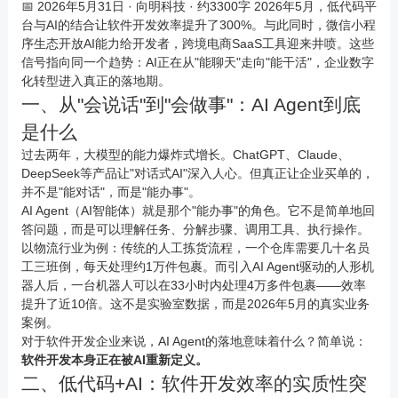
📅 2026年5月31日 ·
向明科技
· 约3300字 2026年5月，低代码平
台与AI的结合让软件开发效率提升了300%。与此同时，微信
小程
序
生态开放AI能力给开发者，跨境
电商
SaaS工具迎来井喷。这些
信号指向同一个趋势：AI正在从"能聊天"走向"能干活"，企业数字
化转型进入真正的落地期。
一、从"会说话"到"会做事"：AI Agent到底
是什么
过去两年，大模型的能力爆炸式增长。ChatGPT、Claude、
DeepSeek等产品让"对话式AI"深入人心。但真正让企业买单的，
并不是"能对话"，而是"能办事"。
AI Agent（AI智能体）就是那个"能办事"的角色。它不是简单地回
答问题，而是可以理解任务、分解步骤、调用工具、执行操作。
以物流行业为例：传统的人工拣货流程，一个仓库需要几十名员
工三班倒，每天处理约1万件包裹。而引入AI Agent驱动的人形机
器人后，一台机器人可以在33小时内处理4万多件包裹——效率
提升了近10倍。这不是实验室数据，而是2026年5月的真实业务
案例。
对于软件开发企业来说，AI Agent的落地意味着什么？简单说：
软件开发本身正在被AI重新定义。
二、低代码+AI：软件开发效率的实质性突