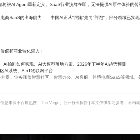
将被AI Agent重新定义。SaaS行业洗牌在即，无法提供AI原生体验
境电商SaaS的出海能力——中国AI正从"跟跑"走向"并跑"，部分领域已实
搜索价值和商业转化潜力：
项目介绍、AI拍剧如何实现、AI大模型落地方案、2026年下半年AI趋势预测
社区AI系统、AIoT物联网平台
决方案，业务涵盖智慧社区、智慧办公、AI客服、跨境电商SaaS等领域。
信息来源于百度热搜、The Verge、公开行业报告 | 本文仅供学习参考，不构