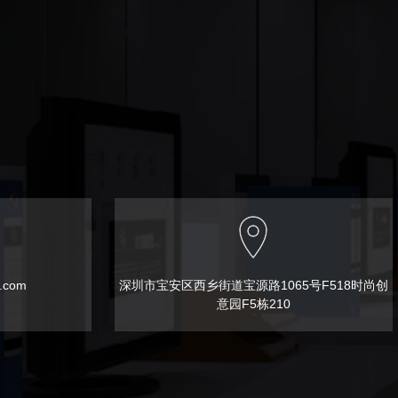
t.com
深圳市宝安区西乡街道宝源路1065号F518时尚创
意园F5栋210