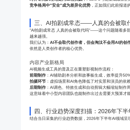
竞争格局中"安全"成为差异化优势
，正如我们此前报道的
三、AI拍剧成常态——人真的会被取
"AI拍剧成常态 人真的会被取代吗"——这个问题随着
越来越强。
我们认为：
AI不会取代创作者，但会淘汰不会用AI的创
依然是人类创作者的核心优势。
内容产业新格局
AI视频生成工具的普及正在重塑影视制作流程：
前期制作
：AI辅助剧本分析和故事板生成，效率提升50
拍摄环节
：虚拟场景和AI角色降低了对实景和演员的依
后期制作
：AI调色、特效生成和自动剪辑大幅缩短制作
这意味着中小型内容团队也能制作出过去需要大预算才能
四、行业趋势深度扫描：2026年下半
结合当日采集的行业趋势数据，2026年下半年AI领域