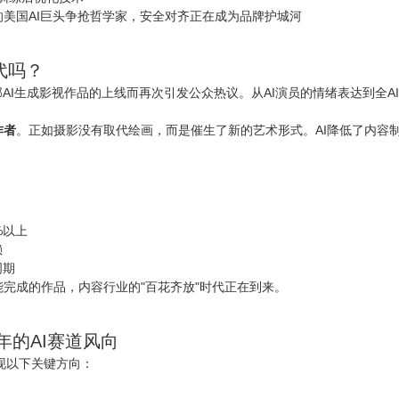
美国AI巨头争抢哲学家，安全对齐正在成为品牌护城河
代吗？
多部AI生成影视作品的上线而再次引发公众热议。从AI演员的情绪表达到全
作者
。正如摄影没有取代绘画，而是催生了新的艺术形式。AI降低了内容
%以上
赖
周期
完成的作品，内容行业的"百花齐放"时代正在到来。
年的AI赛道风向
呈现以下关键方向：