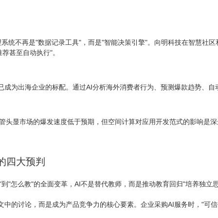
系统不再是"数据记录工具"，而是"智能决策引擎"。
向明科技
在智慧社区
推荐甚至自动执行"。
客服已成为出海企业的标配。通过AI分析海外消费者行为、预测爆款趋势、
浪潮。尽管头显市场的爆发速度低于预期，但空间计算对应用开发范式的影响
业的四大预判
么"到"怎么教"的全面变革，AI不是替代教师，而是推动教育回归"培养独立
术论文中的讨论，而是成为产品竞争力的核心要素。企业采购AI服务时，"可信