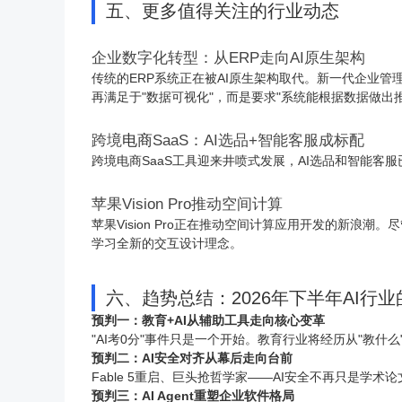
五、更多值得关注的行业动态
企业数字化转型：从ERP走向AI原生架构
传统的ERP系统正在被AI原生架构取代。新一代企业管理
再满足于"数据可视化"，而是要求"系统能根据数据做出
跨境
电商
SaaS：AI选品+智能客服成标配
跨境
电商
SaaS工具迎来井喷式发展，AI选品和智能
苹果Vision Pro推动空间计算
苹果Vision Pro正在推动空间计算应用开发的新
学习全新的交互设计理念。
六、趋势总结：2026年下半年AI行
预判一：教育+AI从辅助工具走向核心变革
"AI考0分"事件只是一个开始。教育行业将经历从"教什
预判二：AI安全对齐从幕后走向台前
Fable 5重启、巨头抢哲学家——AI安全不再只是学
预判三：AI Agent重塑企业软件格局