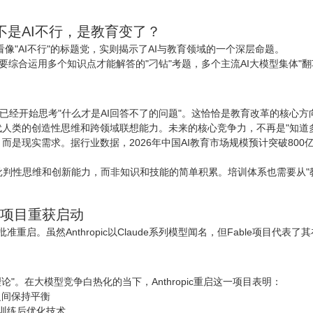
不是AI不行，是教育变了？
乍看像"AI不行"的标题党，实则揭示了AI与教育领域的一个深层命题。
综合运用多个知识点才能解答的"刁钻"考题，多个主流AI大模型集体"翻
人已经开始思考"什么才是AI回答不了的问题"。这恰恰是教育改革的核心
代人类的创造性思维和跨领域联想能力。未来的核心竞争力，不再是"知道多
，而是现实需求。据行业数据，2026年中国AI教育市场规模预计突破80
判性思维和创新能力，而非知识和技能的简单积累。培训体系也需要从"教
—沉寂项目重获启动
 5项目已获批准重启。虽然Anthropic以Claude系列模型闻名，但Fable
论"。在大模型竞争白热化的当下，Anthropic重启这一项目表明：
之间保持平衡
新的训练后优化技术