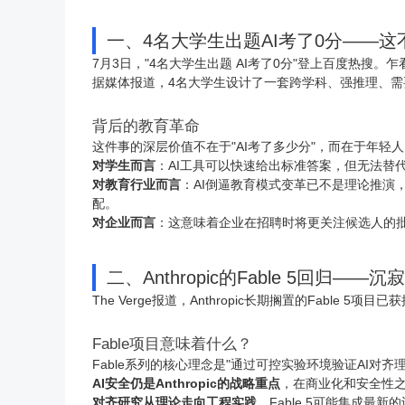
一、4名大学生出题AI考了0分——这
7月3日，"4名大学生出题 AI考了0分"登上百度热搜。
据媒体报道，4名大学生设计了一套跨学科、强推理、需要
背后的教育革命
这件事的深层价值不在于"AI考了多少分"，而在于年轻
对学生而言
：AI工具可以快速给出标准答案，但无法替
对教育行业而言
：AI倒逼教育模式变革已不是理论推演
配。
对企业而言
：这意味着企业在招聘时将更关注候选人的批
二、Anthropic的Fable 5回归—
The Verge报道，Anthropic长期搁置的Fable
Fable项目意味着什么？
Fable系列的核心理念是"通过可控实验环境验证AI对齐理
AI安全仍是Anthropic的战略重点
，在商业化和安全性
对齐研究从理论走向工程实践
，Fable 5可能集成最