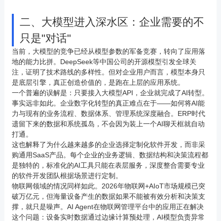
二、大模型进入深水区：企业需要的不
只是"对话"
当前，大模型的竞争已经从模型参数的军备竞赛，转向了应用落
地的能力比拼。DeepSeek等中国公司的开源模型引发全球关
注，证明了技术路线的多样性。但对企业用户而言，模型本身只
是底层引擎，真正创造价值的，是跑在上层的应用系统。
一个普遍的误解是：只要接入大模型API，企业就完成了AI转型。
事实远非如此。企业数字化转型的真正难点在于——如何将AI能
力与现有的业务流程、数据体系、管理系统深度融合。ERP时代
遗留下来的数据和系统孤岛，不会因为装上一个AI聊天框就自动
打通。
这也解释了为什么越来越多的企业选择定制化软件开发，而非采
购通用SaaS产品。每个企业的业务逻辑、数据结构和决策流程都
是独特的，标准化的AI工具只能在表层服务，深度整合需要专业
的软件开发团队根据场景进行定制。
物联网
领域的情况同样如此。2026年
物联网
+AIoT市场规模已突
破万亿元，但海量设备产生的数据如果不能被有效分析和决策支
撑，就只是噪声。AI Agent在物联网管理平台中的应用正在解决
这个问题：设备实时数据通过边缘计算预处理，AI模型负责异常