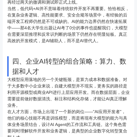
再经过两天的微调和测试即正式上线。
当然，低代码+AI并不意味着传统软件开发不再重要。恰恰相反，
在复杂业务逻辑、高性能要求、安全合规等场景中，有经验的后
端开发工程师仍然是不可或缺的。AI的能力边界仍然在快速拓展
中——那4名大学生出题让AI考了0分的事件也提醒我们，大模型
在需要深层推理和反常识判断的场景下仍然存在明显短板。真正
高效的开发模式，是AI辅助人，而不是AI替代人。
四、企业AI转型的组合策略：算力、数
据和人才
大模型应用落地的另一个关键瓶颈，是算力成本和数据准备。对
于大多数中小企业来说，自建大模型并不现实，更务实的路径是
利用开源模型或商业API进行上层应用开发。而在数据层面，企业
需要提前做好数据清洗、标注和结构化存储，才能让AI真正理解
业务。
在人才方面，市场上出现了一个新的岗位——"AI应用开发者"，
他们的核心技能不再是训练模型，而是将现有大模型的能力与具
体业务场景结合，设计AI Agent的工作流和工具链。这个角色需
要同时理解软件开发和业务逻辑，是典型的企业数字化转型复合