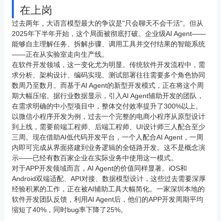
在上岗
过去两年，大语言模型最大的争议是"只会聊天不会干活"。但从
2025年下半年开始，这个局面被彻底打破。企业级AI Agent——
能够自主理解任务、拆解步骤、调用工具并交付结果的智能系统
——正在从实验室走向生产线。
在软件开发领域，这一变化尤为明显。传统软件开发流程中，需
求分析、架构设计、编码实现、测试部署往往需要多个角色协同
数周乃至数月。而基于AI Agent的新型开发模式，正在将这个周
期大幅压缩。据行业数据显示，引入AI Agent辅助开发的团队，
在需求明确的中小型项目中，整体交付效率提升了300%以上。
以微信
小程序
开发为例，过去一个完整的
电商
小程序
从原型设计
到上线，需要前端工程师、后端工程师、UI设计师三人配合至少
三周。现在借助AI低代码开发平台，一个人配合AI Agent，一周
内即可完成从界面搭建到业务逻辑的全链路开发。这不是概念演
示——已经有数百家企业在实际业务中使用这一模式。
对于
APP开发
领域而言，AI Agent的价值同样显著。iOS和
Android双端适配、API对接、数据模型设计，这些过去需要深厚
经验积累的工作，正在被AI辅助工具大幅简化。一家深圳本地的
软件开发团队反馈，利用AI Agent后，他们的
APP开发
周期平均
缩短了40%，同时bug率下降了25%。