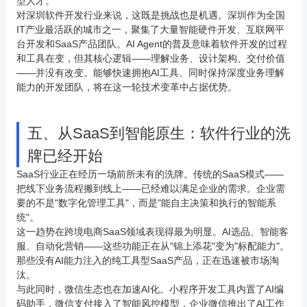
型人才。
对深圳软件开发行业来说，这既是挑战也是机遇。深圳作为全国
IT产业最活跃的城市之一，聚集了大量智能硬件开发、互联网平
台开发和SaaS产品团队。AI Agent的普及意味着软件开发的过程
和工具在变，但其核心逻辑——理解业务、设计架构、交付价值
——并没有改变。能够快速拥抱AI工具、同时保持深度业务理解
能力的开发团队，将在这一轮技术变革中占据优势。
五、从SaaS到智能原生：软件行业的洗
牌已经开始
SaaS行业正在经历一场前所未有的洗牌。传统的SaaS模式——
把线下业务流程搬到线上——已经难以满足企业的需求。企业需
要的不是"数字化管理工具"，而是"能自主决策和执行的智能系
统"。
这一趋势在跨境电商SaaS领域表现得最为明显。AI选品、智能客
服、自动化营销——这些功能正在从"锦上添花"变为"标配能力"。
那些没有AI能力注入的纯工具型SaaS产品，正在迅速被市场淘
汰。
与此同时，微信生态也在加速AI化。小程序开发工具内置了AI编
码助手，微信支付接入了智能风控模型，企业微信推出了AI工作