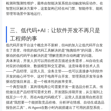
检测和预测性维护，最终由智能决策系统自动触发响应动作。在
智慧社区解决方案中，这套架构已经在AI门禁、智能停车、能耗
管理等场景中落地运行。
三、低代码+AI：让软件开发不再只是
工程师的事
低代码开发平台这个概念并不新鲜，但AI的加入让低代码平台发
生了质变。传统的低代码工具解决的是"拖拽组件"的问题，而AI
驱动的低代码平台解决的是"理解意图并自动构建"的问题。
具体来说，开发人员可以用自然语言描述业务需求，AI自动生成
对应的功能模块、数据模型和交互逻辑。这意味着非技术人员
——产品经理、运营人员、业务主管——也可以直接参与到软件
开发的核心环节中。这对于
电商
平台开发、管理系统开发等业务
驱动型项目来说，是一个根本性的效率变革。
一个典型场景：某跨境电商公司需要开发一套选品分析工具。传
统做法是产品经理写需求文档，开发团队排期开发，从立项到上
线至少一个月。而在AI低代码模式下，运营人员直接用自然语言
描述"我想要一个能抓取竞品价格、分析评论情感、自动生成选品
报告的工具"，AI Agent在数小时内就搭建出了可用的原型系统，