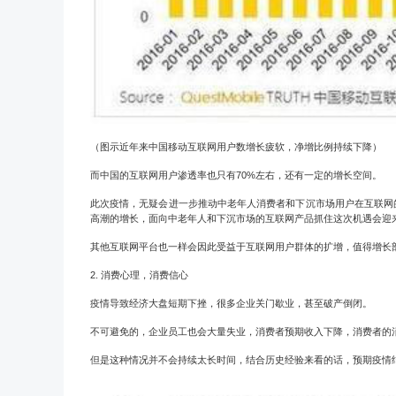
（图示近年来中国移动互联网用户数增长疲软，净增比例持续下降）
而
中国的互联网用户渗透率也只有
70%
左右，还有一定的增长空间。
此次疫情，无疑会进一步推动
中老年人消费者
和
下沉市场用户在互联网
高潮的增长，面向中老年人
和
下沉市场
的互联网产品抓住这次机遇会迎
其他互联网平台也一样会因此受益于互联网用户群体的扩增，值得增长
2.
消费心理，消费信心
疫情导致经济大盘短期下挫，很多企业关门歇业，甚至破产倒闭。
不可避免的，企业员工也会大量失业，消费者预期收入下降，消费者的
但是这种情况并不会持续太长时间，结合历史经验来看的话，预期疫情