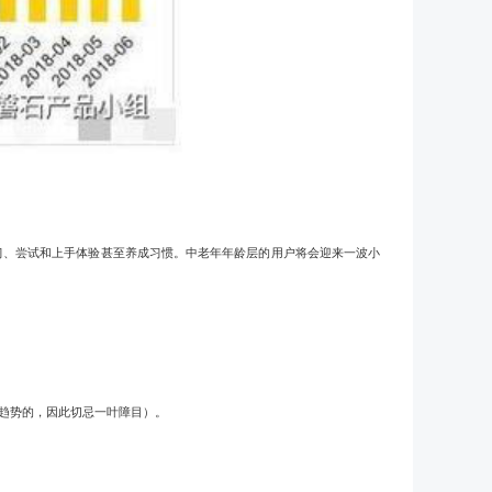
习、尝试和上手体验甚至养成习惯。中老年年龄层的用户将会迎来一波小
趋势的，因此切忌一叶障目）。