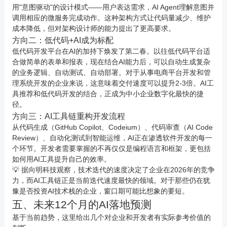
用"意图驱动"的设计模式——用户表达需求，AI Agent理解意图并
调用相应的微服务完成动作。这种架构方式让代码量减少、维护
成本降低，但对架构设计师的能力提出了更高要求。
方向二：低代码+AI成为标配
低代码开发平台在AI的加持下焕发了第二春。以往低代码平台适
合做简单的表单和报表，现在结合AI能力后，可以自动生成复杂
的业务逻辑、自动测试、自动部署。对于从事
电商
平台开发和管
理系统开发的企业来说，这意味着交付速度可以提升2-3倍。AI工
具推荐和低代码开发的结合，正成为中小企业数字化最快的捷
径。
方向三：AI工具链重构开发流程
从代码生成（GitHub Copilot、Codeium）、代码审查（AI Code
Review）、自动化测试到智能运维，AI正在渗透软件开发的每一
个环节。开发者需要掌握的不再仅仅是编程语言和框架，更包括
如何用AI工具提升自己的效率。
💡 据
向明科技
观察，技术迭代的速度决定了企业在2026年的竞争
力，而AI工具链正是当前迭代速度最快的领域。对于那些仍在犹
豫是否投资AI技术栈的企业，窗口期可能比想象的要短。
五、未来12个月的AI落地预测
基于当前趋势，这里给出几个对企业和开发者有实际参考价值的