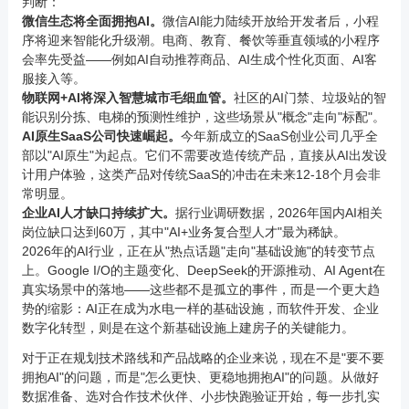
判断：
微信生态将全面拥抱AI。
微信AI能力陆续开放给开发者后，小程
序将迎来智能化升级潮。电商、教育、餐饮等垂直领域的小程序
会率先受益——例如AI自动推荐商品、AI生成个性化页面、AI客
服接入等。
物联网+AI将深入智慧城市毛细血管。
社区的AI门禁、垃圾站的智
能识别分拣、电梯的预测性维护，这些场景从"概念"走向"标配"。
AI原生SaaS公司快速崛起。
今年新成立的SaaS创业公司几乎全
部以"AI原生"为起点。它们不需要改造传统产品，直接从AI出发设
计用户体验，这类产品对传统SaaS的冲击在未来12-18个月会非
常明显。
企业AI人才缺口持续扩大。
据行业调研数据，2026年国内AI相关
岗位缺口达到60万，其中"AI+业务复合型人才"最为稀缺。
2026年的AI行业，正在从"热点话题"走向"基础设施"的转变节点
上。Google I/O的主题变化、DeepSeek的开源推动、AI Agent在
真实场景中的落地——这些都不是孤立的事件，而是一个更大趋
势的缩影：AI正在成为水电一样的基础设施，而软件开发、企业
数字化转型，则是在这个新基础设施上建房子的关键能力。
对于正在规划技术路线和产品战略的企业来说，现在不是"要不要
拥抱AI"的问题，而是"怎么更快、更稳地拥抱AI"的问题。从做好
数据准备、选对合作技术伙伴、小步快跑验证开始，每一步扎实