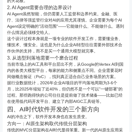
的天花板。
2. AI Agent需要合理的边界设计
AI Agent虽然智能，但仍需要人工监督和边界约束。
金融
、医
疗、法律等强监管行业对AI的应用尤其谨慎。企业需要为每个AI
Agent设定明确的"活动范围"——它能做什么、不能做什么、遇到
什么情况必须移交给人。
这个设计过程本身就是一项专业的软件开发工作，需要懂业务、
懂技术、懂安全。这也是为什么企业AI转型往往需要外部技术合
作伙伴的支持，而不是买一个通用大模型就完事。
3. 从选型到落地需要一个磨合过程
当前市场上的AI工具和平台层出不穷，从Google的Vertex AI到国
内的各类大模型平台，每家的能力和侧重点不同。企业需要花时
间做概念验证（PoC），找到真正适合自己业务场景的方案。
据行业数据统计，2026年企业AI项目的平均落地周期为3-6个
月，比2025年缩短了近40%，但仍然不是一个可以"一键部署"的
过程。那些跑得快的公司往往是提前做了技术储备——比如已经
在使用低代码开发平台、建立了内部AIGC工具链等。
四、AI时代软件开发的三个新方向
AI的冲击之下，软件开发本身也在发生质变。
方向一：AI原生架构取代传统分层架构
传统的MVC分层架构在AI时代显得笨重。新一代的AI原生应用采