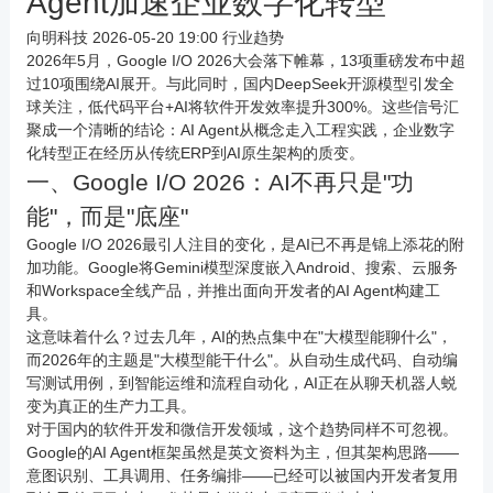
Agent加速企业数字化转型
向明科技
2026-05-20 19:00
行业趋势
2026年5月，Google I/O 2026大会落下帷幕，13项重磅发布中超
过10项围绕AI展开。与此同时，国内DeepSeek开源模型引发全
球关注，低代码平台+AI将软件开发效率提升300%。这些信号汇
聚成一个清晰的结论：AI Agent从概念走入工程实践，企业数字
化转型正在经历从传统ERP到AI原生架构的质变。
一、Google I/O 2026：AI不再只是"功
能"，而是"底座"
Google I/O 2026最引人注目的变化，是AI已不再是锦上添花的附
加功能。Google将Gemini模型深度嵌入Android、搜索、云服务
和Workspace全线产品，并推出面向开发者的AI Agent构建工
具。
这意味着什么？过去几年，AI的热点集中在"大模型能聊什么"，
而2026年的主题是"大模型能干什么"。从自动生成代码、自动编
写测试用例，到智能运维和流程自动化，AI正在从聊天机器人蜕
变为真正的生产力工具。
对于国内的软件开发和微信开发领域，这个趋势同样不可忽视。
Google的AI Agent框架虽然是英文资料为主，但其架构思路——
意图识别、工具调用、任务编排——已经可以被国内开发者复用