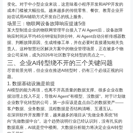
变化。对于中小型企业来说，这意味着小程序开发和
APP开发
的
成本门槛被大幅拉低。越来越多的传统零售、餐饮、教育企业开
始尝试用AI辅助方式开发自己的线上服务。
场景三：
物联网
设备故障响应提速5倍
某大型制造企业的
物联网
管理平台接入了AI Agent后，设备故障
响应时间从平均45分钟缩短到8分钟。AI Agent自动分析传感器数
据、判断故障原因、生成维修工单，并在必要时直接通知相关负
责人。这种智慧社区解决方案中的物业管理场景，正在被多个物
业公司采纳，成为2026年社区数字化转型的亮点之一。
三、企业AI转型绕不开的三个关键问题
尽管前景光明，但企业在推进AI转型时，仍有三个必须正视的问
题。
1. 数据基础设施是前提
AI模型的能力再强，也离不开高质量的数据支撑。很多企业在数
据治理上投入不足，导致AI Agent"有模型、没数据"。对于计划做
企业数字化转型的公司，第一步应该是盘点自己的数据资产——
客户数据、业务数据、流程数据是否结构清晰、互通互认。
在深圳软件开发圈子里，越来越多的项目从"先做业务系统"转
向"先做数据中台"。这个趋势说明行业已经认识到，没有扎实的
数据底座，AI就是空中楼阁。
大数据
分析能力将决定企业AI转型