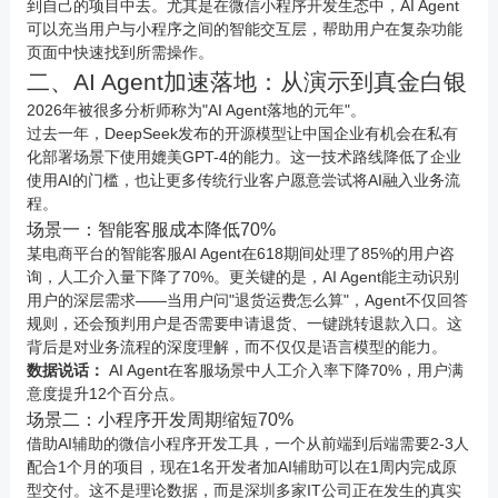
到自己的项目中去。尤其是在微信
小程序
开发生态中，AI Agent
可以充当用户与
小程序
之间的智能交互层，帮助用户在复杂功能
页面中快速找到所需操作。
二、AI Agent加速落地：从演示到真金白银
2026年被很多分析师称为"AI Agent落地的元年"。
过去一年，DeepSeek发布的开源模型让中国企业有机会在私有
化部署场景下使用媲美GPT-4的能力。这一技术路线降低了企业
使用AI的门槛，也让更多传统行业客户愿意尝试将AI融入业务流
程。
场景一：智能客服成本降低70%
某
电商
平台的智能客服AI Agent在618期间处理了85%的用户咨
询，人工介入量下降了70%。更关键的是，AI Agent能主动识别
用户的深层需求——当用户问"退货运费怎么算"，Agent不仅回答
规则，还会预判用户是否需要申请退货、一键跳转退款入口。这
背后是对业务流程的深度理解，而不仅仅是语言模型的能力。
数据说话：
AI Agent在客服场景中人工介入率下降70%，用户满
意度提升12个百分点。
场景二：小程序开发周期缩短70%
借助AI辅助的微信小程序开发工具，一个从前端到后端需要2-3人
配合1个月的项目，现在1名开发者加AI辅助可以在1周内完成原
型交付。这不是理论数据，而是深圳多家IT公司正在发生的真实