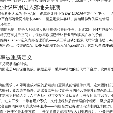
同一个趋势：AI正在从"能聊天"走向"能干活"。2026年，企业软件开
位，企业级应用进入落地关键期
大模型聊天机器人成为行业热词。但真正让行业兴奋的是2026年发生的变化—
nt平台部署量同比增长
340%
，覆盖场景从客服、营销延伸到供应链管理、软
闭环能力。
gent调度系统，结合人形机器人执行拣选和搬运任务。上述33小时4万包
的精度还有提升空间），但效率数据已经让行业看到实实在在的价值。
开始将AI Agent嵌入内部管理系统——从工单自动分配到代码审查辅助，A
迭代。传统的OA、ERP系统需要融入AI Agent能力，这对从事
管理系
效率被重新定义
到了兑现承诺的时候。
的因素是AI的深度集成。数据显示，采用AI辅助的低代码平台后，
软件开
功能需求，AI即可生成对应的后端接口逻辑或前端组件代码。这大幅降低
试用例，覆盖边界条件。测试覆盖率从传统手写的约60%提升到95%以上
将需求文档输入后，AI可自动生成可交互的原型界面，开发团队可以在几
著。过去开发一个带有用户系统、支付流程和后台管理的
小程序
，至少需要
发者在两周内即可完成MVP版本——前提是对业务逻辑有清晰的架构能力
"。真正改变的是工作方式——开发者将更多精力投入到架构设计、业务理