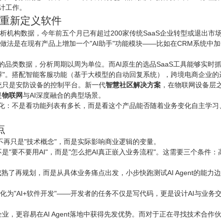
计工作。
用重新定义软件
分析机构数据，今年前五个月已有超过200家传统SaaS企业转型或退出市场
通常的做法是在现有产品上增加一个"AI助手"功能模块——比如在CRM系统中
理的品类数据，分析周期以周为单位。而AI原生的选品SaaS工具能够实
推荐"。搭配智能客服功能（基于大模型的自动回复系统），跨境电商企业
统只是安防设备的控制平台。新一代
智慧社区解决方案
，在
物联网
设备层
是
物联网
与AI深度融合的典型场景。
变化：不是看功能列表有多长，而是看这个产品能否随着业务变化自主学习
点
I不再只是"技术概念"，而是实际影响商业逻辑的变量。
"要不要用AI"，而是"怎么把AI真正嵌入业务流程"。这需要三个条件：高
熟了再规划，而是从具体业务痛点出发，小步快跑测试AI Agent的能
化为"AI+软件开发"——开发者的任务不仅是写代码，更是设计AI与业务
，更容易在AI Agent落地中获得先发优势。而对于正在寻找技术合作