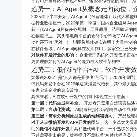
平台用户量环比增长超200%。这些看似分散的事件，指向
趋势一：AI Agent从概念走向岗
2025年下半年开始，AI Agent（AI智能体）取代
据行业数据显示，2026年第一季度，国内企业级AI Age
新一代AI Agent具备任务规划、工具调用、结果验证的
在物流行业，某头部
电商
平台的仓储中心部署了AI A
动作还不够"优雅"（一脚踢裂墙体确实说明了力量控制
在软件领域，AI Agent同样在发挥作用。多家企业已经
对软件开发行业的影响：
企业管理系统的开发需求正在快速
更要理解如何将AI Agent的能力嵌入软件架构中。
趋势二：低代码平台+AI，软件开发
如果说2025年是"人人都是开发者"的元年，2026年则
低代码开发平台在2026年迎来爆发式增长，其中最关键
多家实施企业的真实反馈。
具体来看，AI在软件开发中的作用体现在三个层面：
第一层：代码生成与补全。
开发者只需用自然语言描述
第二层：自动化测试。
AI能够根据代码逻辑自动生成测
第三层：需求分析到原型生成的端到端协同。
产品经理
对于从事
微信开发
和
APP开发
的团队，这一变革尤为显
助的
微信
小程序
开发
工具和低代码平台，一个熟练的开
不过需要指出的是，效率提升不意味着"AI替代程序员