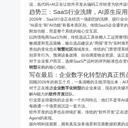
说，低代码+AI正在让软件开发从编码工作转变为软件设
趋势三：SaaS行业洗牌，AI原生应
2026年，SaaS行业正在经历一场剧烈的洗牌。据行业
"AI原生"和"AI功能"有着本质区别。传统SaaS企业
附加功能，而是整个系统的核心交互层。
以跨境
电商
SaaS为例，传统选品工具依赖人工运营整
敏感度和竞品策略，输出选品建议从"周报"变为"实时
类似的变化也在
智慧社区
领域发生。传统的门禁管理系
别异常行为、预测设备故障、自动调度物业资源。这正
对于企业客户而言，选择SaaS产品时的评判标准也在
转型
采购的核心指标。
写在最后：企业数字化转型的真正拐
回顾2026年的前五个月，一条清晰的主线浮现出来：A
对于正在推进
企业数字化转型
的企业来说，现在的关键不是
解AI能力的
软件开发
团队。
行业里走得最快的企业有一个共同特点：他们不是等AI成
每跑通一个场景就沉淀一套方法。
软件开发的边界也在持续扩展。传统的"软件开发"正在进
Agent的表现。
据
向明科技
观察，拥有真实业务场景和完善数据积累的企业