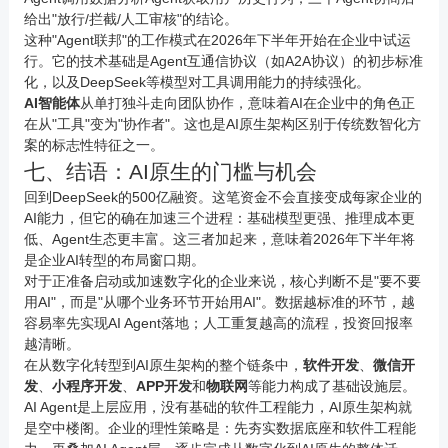
给出"放行/拦截/人工审核"的结论。
这种"Agent联邦"的工作模式在2026年下半年开始在企业中试运
行。它的技术基础是Agent互通信协议（如A2A协议）的初步标准
化，以及DeepSeek等模型对工具调用能力的持续强化。
AI智能体
从单打独斗走向团队协作，意味着AI在企业中的角色正
在从"工具"变为"协作者"。这也是AI原生架构区别于传统数智化方
案的标志性特征之一。
七、结语：AI原生的门槛与机会
回到DeepSeek的500亿融资。这笔资金不会直接变成每家企业的
AI能力，但它的确在加速三个进程：基础模型更强、推理成本更
低、Agent生态更丰富。这三者加起来，意味着2026年下半年将
是企业AI转型的布局窗口期。
对于正准备启动或加速数字化的企业来说，核心判断不是"要不要
用AI"，而是"从哪个业务环节开始用AI"。数据越标准的环节，越
容易率先实现AI Agent落地；人工重复越高的流程，投资回报率
越清晰。
在从数字化转型到AI原生架构的整个链条中，
软件开发
、
微信开
发
、
小程序开发
、
APP
开发
和
物联网
等能力构成了基础设施层。
AI Agent是上层应用，没有基础的软件工程能力，AI原生架构就
是空中楼阁。企业的理性策略是：先夯实数据底座和软件工程能