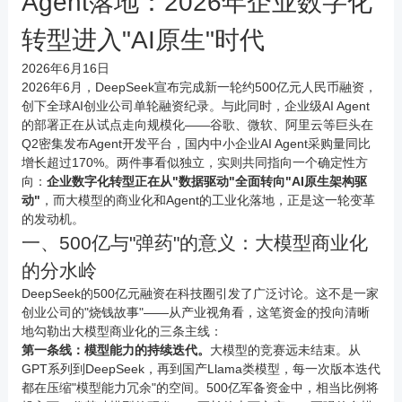
Agent落地：2026年企业数字化
转型进入"AI原生"时代
2026年6月16日
2026年6月，DeepSeek宣布完成新一轮约500亿元人民币融资，
创下全球AI创业公司单轮融资纪录。与此同时，企业级AI Agent
的部署正在从试点走向规模化——谷歌、微软、阿里云等巨头在
Q2密集发布Agent开发平台，国内中小企业AI Agent采购量同比
增长超过170%。两件事看似独立，实则共同指向一个确定性方
向：
企业数字化转型正在从"数据驱动"全面转向"AI原生架构驱
动"
，而大模型的商业化和Agent的工业化落地，正是这一轮变革
的发动机。
一、500亿与"弹药"的意义：大模型商业化
的分水岭
DeepSeek的500亿元融资在科技圈引发了广泛讨论。这不是一家
创业公司的"烧钱故事"——从产业视角看，这笔资金的投向清晰
地勾勒出大模型商业化的三条主线：
第一条线：模型能力的持续迭代。
大模型的竞赛远未结束。从
GPT系列到DeepSeek，再到国产Llama类模型，每一次版本迭代
都在压缩"模型能力冗余"的空间。500亿军备资金中，相当比例将