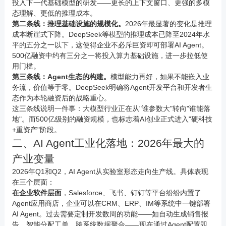
投入下一代基础模型的研发——更长的上下文窗口、更强的多模
态理解、更低的推理成本。
第二条线：推理基础设施的规模化。
2026年最显著的变化是推理
成本断崖式下降。DeepSeek等模型的推理成本已降至2024年水
平的五分之一以下，这使得企业不必斥巨资即可部署AI Agent。
500亿融资中约有三分之一将投入算力基础设施，进一步拉低使
用门槛。
第三条线：Agent生态的构建。
模型能力再好，如果不能嵌入业
务流，价值等于零。DeepSeek明确将Agent开发平台和开发者生
态作为本轮融资后的战略重心。
这三条线说明一件事：大模型行业正在从"谁参数大"转向"谁能落
地"。而500亿级别的融资规模，也标志着AI创业正式进入"硬科技
+重资产"阶段。
二、AI Agent工业化落地：2026年最大的
产业变量
2026年Q1和Q2，AI Agent从实验室形态走向生产线。具体表现
在三个层面：
在企业软件层面
，Salesforce、飞书、钉钉等平台纷纷内置了
Agent应用商店，企业可以在CRM、ERP、IM等系统中一键部署
AI Agent。过去需要定制开发数周的功能——如自动生成销售报
告、智能分配工单、跨系统数据聚合——现在通过Agent配置即