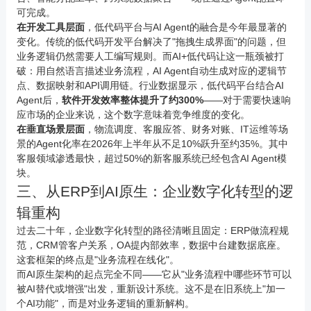
可完成。
在开发工具层面
，低代码平台与AI Agent的融合是今年最显著的
变化。传统的低代码开发平台解决了"拖拽生成界面"的问题，但
业务逻辑仍然需要人工编写规则。而AI+低代码让这一瓶颈被打
破：用自然语言描述业务流程，AI Agent自动生成对应的逻辑节
点、数据映射和API调用链。行业数据显示，低代码平台结合AI
Agent后，
软件开发效率整体提升了约300%
——对于需要快速响
应市场的企业来说，这个数字意味着竞争维度的变化。
在垂直场景层面
，物流调度、客服应答、财务对账、IT运维等场
景的Agent化率在2026年上半年从不足10%跃升至约35%。其中
客服领域渗透最快，超过50%的新客服系统已经包含AI Agent模
块。
三、从ERP到AI原生：企业数字化转型的逻
辑重构
过去二十年，企业数字化转型的路径清晰且固定：ERP做流程规
范，CRM管客户关系，OA提内部效率，数据中台建数据底座。
这套框架的终点是"业务流程在线化"。
而AI原生架构的起点完全不同——它从"业务流程中哪些环节可以
被AI替代或增强"出发，重新设计系统。这不是在旧系统上"加一
个AI功能"，而是对业务逻辑的重新解构。