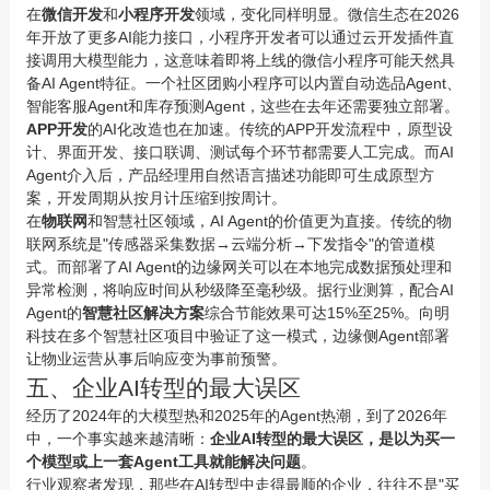
在
微信开发
和
小程序
开发
领域，变化同样明显。微信生态在2026
年开放了更多AI能力接口，小程序开发者可以通过云开发插件直
接调用大模型能力，这意味着即将上线的微信小程序可能天然具
备AI Agent特征。一个社区团购小程序可以内置自动选品Agent、
智能客服Agent和库存预测Agent，这些在去年还需要独立部署。
APP开发
的AI化改造也在加速。传统的
APP开发
流程中，原型设
计、界面开发、接口联调、测试每个环节都需要人工完成。而AI
Agent介入后，产品经理用自然语言描述功能即可生成原型方
案，开发周期从按月计压缩到按周计。
在
物联网
和智慧社区领域，AI Agent的价值更为直接。传统的
物
联网
系统是"传感器采集数据→云端分析→下发指令"的管道模
式。而部署了AI Agent的边缘网关可以在本地完成数据预处理和
异常检测，将响应时间从秒级降至毫秒级。据行业测算，配合AI
Agent的
智慧社区解决方案
综合节能效果可达15%至25%。
向明
科技
在多个智慧社区项目中验证了这一模式，边缘侧Agent部署
让物业运营从事后响应变为事前预警。
五、企业AI转型的最大误区
经历了2024年的大模型热和2025年的Agent热潮，到了2026年
中，一个事实越来越清晰：
企业AI转型的最大误区，是以为买一
个模型或上一套Agent工具就能解决问题
。
行业观察者发现，那些在AI转型中走得最顺的企业，往往不是"买