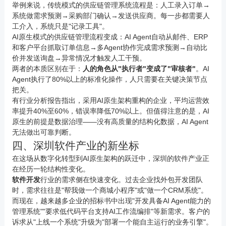
举例来说，传统模式的供应链管理系统流程是：人工录入订单→
系统做需求预测→采购部门确认→发送供应商。每一步都需要人
工介入，系统只是"记录工具"。
AI原生模式的供应链管理流程变成：AI Agent自动从邮件、ERP
和客户平台抓取订单信息→多Agent协作完成需求预测→自动比
价并发送询盘→异常情况才触发人工干预。
两者的本质区别在于：
人的角色从"执行者"变成了"审核者"
。AI
Agent执行了80%以上的标准化操作，人只需要在关键决策节点
把关。
有行业分析报告指出，采用AI原生架构重构的企业，平均运营效
率提升40%至60%，错误率降低70%以上。但值得注意的是，AI
原生的前提是数据治理——没有高质量的结构化数据，AI Agent
无法做出可靠判断。
四、深圳软件产业的新坐标
在这场从数字化转型到AI原生架构的跃迁中，深圳的软件产业正
在经历一轮结构性变化。
软件开发
行业的需求侧在快速变化。过去企业找外包开发团队
时，需求往往是"帮我做一个商城
小程序
"或"做一个CRM系统"。
而现在，越来越多企业的招标书中出现"开发具备AI Agent能力的
管理系统""要求低代码平台支持AI工作流编排"等新需求。客户的
诉求从"上线一个系统"升级为"部署一个能自主运行的业务引擎"。