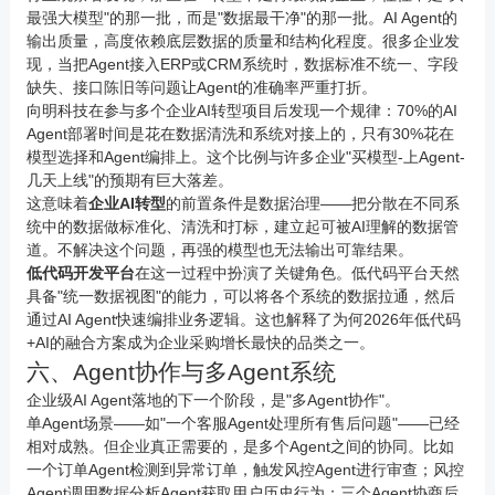
最强大模型"的那一批，而是"数据最干净"的那一批。AI Agent的
输出质量，高度依赖底层数据的质量和结构化程度。很多企业发
现，当把Agent接入ERP或CRM系统时，数据标准不统一、字段
缺失、接口陈旧等问题让Agent的准确率严重打折。
向明科技
在参与多个企业AI转型项目后发现一个规律：70%的AI
Agent部署时间是花在数据清洗和系统对接上的，只有30%花在
模型选择和Agent编排上。这个比例与许多企业"买模型-上Agent-
几天上线"的预期有巨大落差。
这意味着
企业AI转型
的前置条件是数据治理——把分散在不同系
统中的数据做标准化、清洗和打标，建立起可被AI理解的数据管
道。不解决这个问题，再强的模型也无法输出可靠结果。
低代码开发平台
在这一过程中扮演了关键角色。低代码平台天然
具备"统一数据视图"的能力，可以将各个系统的数据拉通，然后
通过AI Agent快速编排业务逻辑。这也解释了为何2026年低代码
+AI的融合方案成为企业采购增长最快的品类之一。
六、Agent协作与多Agent系统
企业级AI Agent落地的下一个阶段，是"多Agent协作"。
单Agent场景——如"一个客服Agent处理所有售后问题"——已经
相对成熟。但企业真正需要的，是多个Agent之间的协同。比如
一个订单Agent检测到异常订单，触发风控Agent进行审查；风控
Agent调用数据分析Agent获取用户历史行为；三个Agent协商后