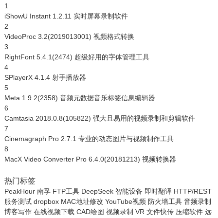
1
iShowU Instant 1.2.11 实时屏幕录制软件
2
VideoProc 3.2(2019013001) 视频格式转换
3
RightFont 5.4.1(2474) 超级好用的字体管理工具
4
SPlayerX 4.1.4 射手播放器
5
Meta 1.9.2(2358) 音频元数据音乐标签信息编辑器
6
Camtasia 2018.0.8(105822) 强大且易用的视频录制和剪辑软件
7
Cinemagraph Pro 2.7.1 专业的动态图片与视频制作工具
8
MacX Video Converter Pro 6.4.0(20181213) 视频转换器
热门标签
PeakHour
南孚
FTP工具
DeepSeek
智能设备
即时翻译
HTTP/REST
服务测试
dropbox
MAC地址修改
YouTube视频
防火墙工具
音频录制
博客写作
在线视频下载
CAD绘图
视频录制
VR
文件快传
压缩软件
远