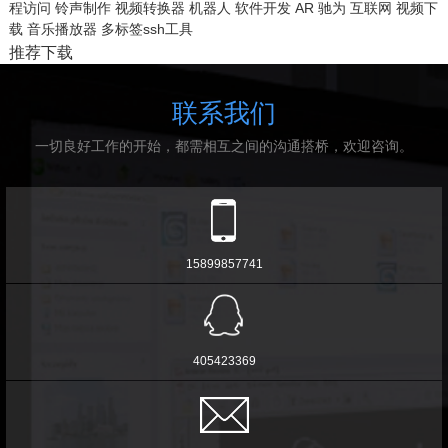
程访问
铃声制作
视频转换器
机器人
软件开发
AR
驰为
互联网
视频下
载
音乐播放器
多标签ssh工具
推荐下载
联系我们
一切良好工作的开始，都需相互之间的沟通搭桥，欢迎咨询。
15899857741
405423369