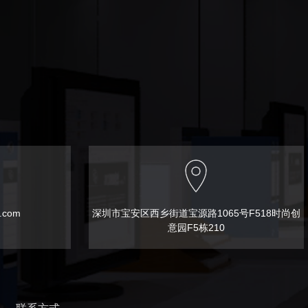
t.com
深圳市宝安区西乡街道宝源路1065号F518时尚创
意园F5栋210