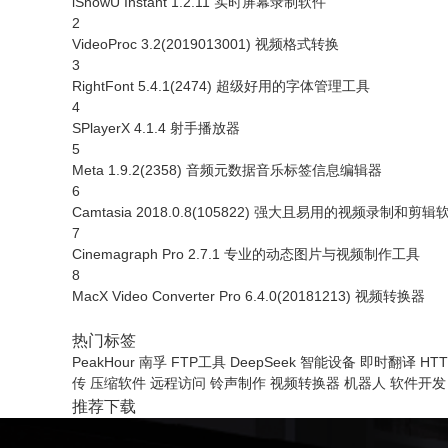
iShowU Instant 1.2.11 实时屏幕录制软件
2
VideoProc 3.2(2019013001) 视频格式转换
3
RightFont 5.4.1(2474) 超级好用的字体管理工具
4
SPlayerX 4.1.4 射手播放器
5
Meta 1.9.2(2358) 音频元数据音乐标签信息编辑器
6
Camtasia 2018.0.8(105822) 强大且易用的视频录制和剪辑
7
Cinemagraph Pro 2.7.1 专业的动态图片与视频制作工具
8
MacX Video Converter Pro 6.4.0(20181213) 视频转换器
热门标签
PeakHour
南孚
FTP工具
DeepSeek
智能设备
即时翻译
HT
传
压缩软件
远程访问
铃声制作
视频转换器
机器人
软件开发
推荐下载