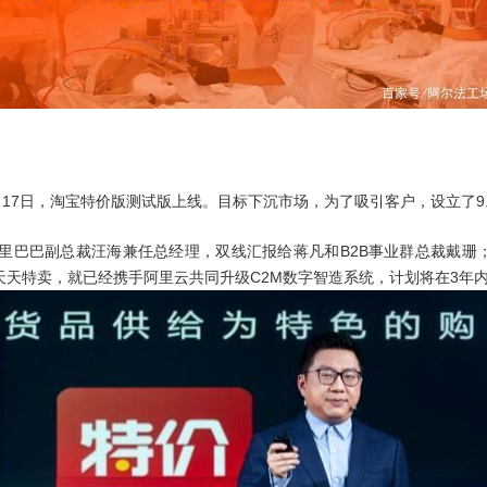
月17日，淘宝特价版测试版上线。目标下沉市场，为了吸引客户，设立了9
由阿里巴巴副总裁汪海兼任总经理，双线汇报给蒋凡和B2B事业群总裁戴珊
天特卖，就已经携手阿里云共同升级C2M数字智造系统，计划将在3年内完