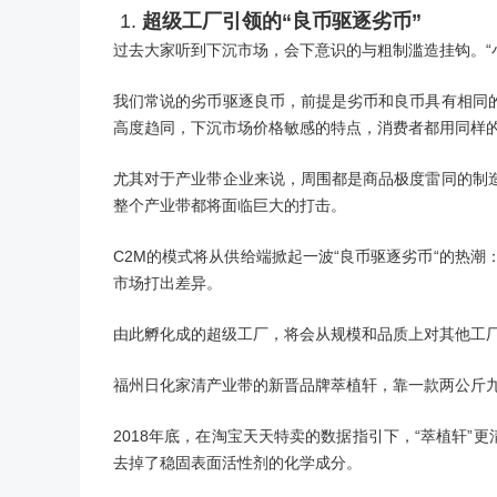
超级工厂引领的“良币驱逐劣币”
过去大家听到下沉市场，会下意识的与粗制滥造挂钩。“小
我们常说的劣币驱逐良币，前提是劣币和良币具有相同
高度趋同，下沉市场价格敏感的特点，消费者都用同样
尤其对于产业带企业来说，周围都是商品极度雷同的制
整个产业带都将面临巨大的打击。
C2M的模式将从供给端掀起一波“良币驱逐劣币“的热
市场打出差异。
由此孵化成的超级工厂，将会从规模和品质上对其他工
福州日化家清产业带的新晋品牌萃植轩，靠一款两公斤
2018年底，在淘宝天天特卖的数据指引下，“萃植轩”
去掉了稳固表面活性剂的化学成分。