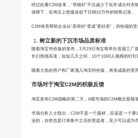
经过此番C2M改革，“萃植轩”不仅减少了化学成分对
保障下，在淘宝上曾接连创下日销10万件的销售记录。
C2M体系帮助企业从“卖得好“变成”更好卖“，供给端的
树立新的下沉市场品质标准
随着淘宝特价版的发布，3月29日淘宝将举办首届工
长们热情高涨，短短几天之间，10个1000人规模的钉
随着大批的用户和厂家涌入淘宝特价版，将形成新的受
市场对于淘宝C2M的积极反馈
淘宝发布C2M战略的第二天，A股市场的C2M概念股
市场分析人士指出，C2M不是一个题材，应该是一个
业的，自然也是订单集中之后的受益者，至少可以成为