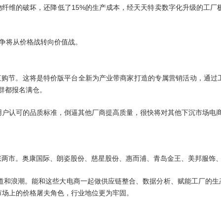
衣物纤维的破坏，还降低了15%的生产成本，经天天特卖数字化升级的工厂
竞争将从价格战转向价值战。
厂直购节。这将是特价版平台全新为产业带商家打造的专属营销活动，通过
钉群都报名满仓。
用户认可的品质标准，倒逼其他厂商提高质量，很快将对其他下沉市场
电
领涨两市。奥康国际、朗姿股份、慈星股份、惠而浦、青岛金王、美邦服饰
赛道和浪潮。能和这些大电商一起做供应链整合、数据分析、赋能工厂的生
市场上的价格屠夫角色，行业地位更为牢固。