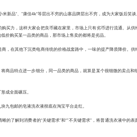
米新品“、”康佳4k“等层出不穷的山寨品牌层出不穷，成为大家饭后笑谈
的购买力，这样大家会把良币藏在家里，市场上只有劣币进行流通。从供
的低价购买某一品类的商品，那市场上售卖的都将是劣品。
造商，在其他下沉类
电商
传统的价格战套路中，一味的提产降质降价。供
潮：将商品特点进一步细分，同一品类的商品，就算是某个很细微的卖点和
厂形成全面碾压。
九块九包邮的皂液洗衣液彻底在淘宝平台走红。
更清晰的了解到消费者的“关键需求”和“”不关键需求”，将普通洗衣液中