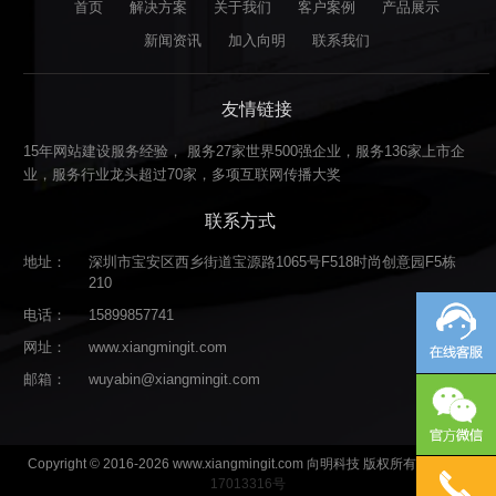
首页
解决方案
关于我们
客户案例
产品展示
新闻资讯
加入向明
联系我们
友情链接
15年网站建设服务经验， 服务27家世界500强企业，服务136家上市企
业，服务行业龙头超过70家，多项互联网传播大奖
联系方式
地址：
深圳市宝安区西乡街道宝源路1065号F518时尚创意园F5栋
210
电话：
15899857741
网址：
www.xiangmingit.com
邮箱：
wuyabin@xiangmingit.com
Copyright © 2016-2026 www.xiangmingit.com 向明科技 版权所有
粤ICP备
17013316号