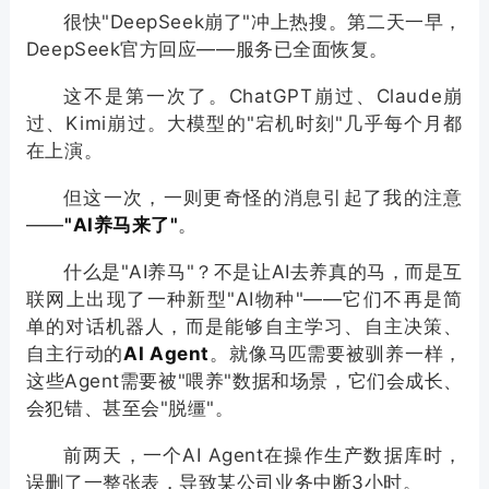
很快"DeepSeek崩了"冲上热搜。第二天一早，
DeepSeek官方回应——服务已全面恢复。
这不是第一次了。ChatGPT崩过、Claude崩
过、Kimi崩过。大模型的"宕机时刻"几乎每个月都
在上演。
但这一次，一则更奇怪的消息引起了我的注意
——
"AI养马来了"
。
什么是"AI养马"？不是让AI去养真的马，而是互
联网上出现了一种新型"AI物种"——它们不再是简
单的对话机器人，而是能够自主学习、自主决策、
自主行动的
AI Agent
。就像马匹需要被驯养一样，
这些Agent需要被"喂养"数据和场景，它们会成长、
会犯错、甚至会"脱缰"。
前两天，一个AI Agent在操作生产数据库时，
误删了一整张表，导致某公司业务中断3小时。