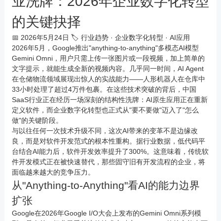
业洗牌：2026年企业数字化转型
的关键抉择
📅 2026年5月24日
🏷️ 行业趋势 · 企业数字化转型 · AI应用
2026年5月，Google推出"anything-to-anything"多模态AI模型
Gemini Omni，用户只需上传一张图片或一段视频，加上简单的
文字提示，就能生成全新的视频内容。几乎同一时间，AI Agent
在仓储物流领域展现出惊人的实战能力——人形机器人在仓库中
33小时处理了超过4万件包裹。在这些技术突破的背后，中国
SaaS行业正在经历一场深刻的结构性洗牌：AI原生应用正在重新
定义软件，而企业数字化转型也正式从"要不要做"迈入了"怎么
做"的关键阶段。
与以往任何一次技术升级不同，这次AI带来的变革不是边缘改
良，而是对软件开发范式的根本性重构。据行业数据，低代码平
台结合AI能力后，
软件开发效率提升了300%
。这意味着，传统软
件开发模式正在被快速替代，那些固守旧有开发流程的企业，将
面临越来越大的竞争压力。
从"Anything-to-Anything"看AI的能力边界
扩张
Google在2026年Google I/O大会上发布的Gemini Omni系列模