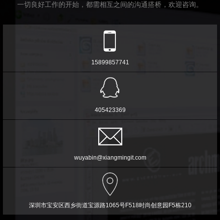
一切良好工作的开始，都需相互之间的沟通搭桥，欢迎咨询。
15899857741
405423369
wuyabin@xiangmingit.com
深圳市宝安区西乡街道宝源路1065号F518时尚创意园F5栋210