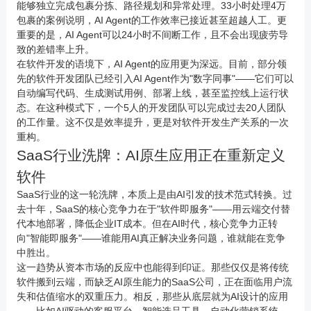
能够独立完成包裹分拣、路径规划和异常处理。
33小时处理4万
包裹
的案例说明，AI Agent的工作效率已接近甚至超越人工。更
重要的是，AI Agent可以24小时不间断工作，且不会出现疲劳导
致的差错率上升。
在软件开发的语境下，AI Agent的应用更为深远。目前，部分领
先的软件开发团队已经引入AI Agent作为"数字同事"——它们可以
自动编写代码、生成测试用例、部署上线，甚至监控线上运行状
态。在这种模式下，一个5人的开发团队可以完成过去20人团队
的工作量。这不仅是效率提升，更是对软件开发生产关系的一次
重构。
SaaS行业洗牌：AI原生应用正在重新定义
软件
SaaS行业的这一轮洗牌，本质上是由AI引发的技术范式转换。过
去十年，SaaS的核心竞争力在于"软件即服务"——用云端交付替
代本地部署，降低企业IT成本。但在AI时代，核心竞争力正转
向"智能即服务"——谁能用AI真正解决业务问题，谁就能在竞争
中胜出。
这一趋势从资本市场的反应中也能得到印证。那些仅仅是将传统
软件搬到云端，而缺乏AI原生能力的SaaS公司，正在面临用户流
失和估值缩水的双重压力。相反，那些从底层就为AI设计的应用