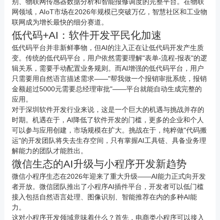
别、
物联网
传感器数据分析和智能报修调度的完整平台。在
物联
网
领域，AIoT市场在2026年规模已突破万亿，智慧社区和工业物
联网成为增长最快的细分赛道。
低代码+AI：软件开发平民化加速
低代码平台并非新鲜事物，但AI的注入正在让低代码开发产生质
变。传统的低代码平台，用户依然需要理解"表单-流程-报表"的逻
辑关系，需要手动配置业务规则。而AI增强的低代码平台，用户
只需要用自然语言描述需求——"帮我做一个报销审批系统，报销
金额超过5000元需要总经理审批"——平台就能自动生成完整的
应用。
对于深圳软件开发行业来说，这是一个巨大的机遇与挑战并存的
时期。机遇在于，AI降低了软件开发的门槛，更多的企业和个人
可以参与应用创建，市场规模在扩大。挑战在于，纯粹做"代码搬
运"的开发团队将失去生存空间，只有掌握AI工具链、具备业务理
解能力的团队才能胜出。
微信生态的AI升级与
小程序
开发新趋势
微信
小程序
生态在2026年迎来了重大升级——AI能力正式向开发
者开放。微信团队推出了小程序AI插件平台，开发者可以低门槛
接入包括自然语言处理、图像识别、智能推荐在内的多种AI能
力。
这对小程序开发领域意味着什么？首先，电商类小程序可以接入