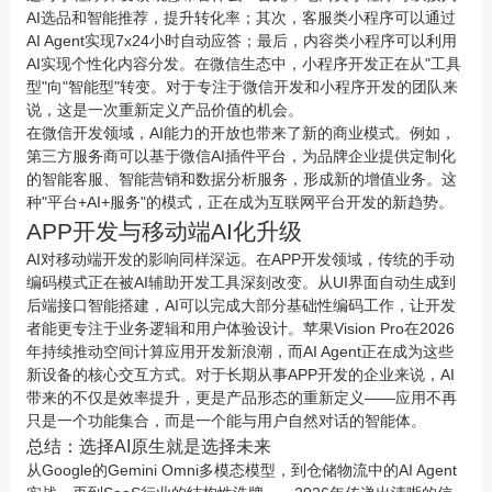
AI选品和智能推荐，提升转化率；其次，客服类小程序可以通过
AI Agent实现7x24小时自动应答；最后，内容类小程序可以利用
AI实现个性化内容分发。在微信生态中，小程序开发正在从"工具
型"向"智能型"转变。对于专注于微信开发和小程序开发的团队来
说，这是一次重新定义产品价值的机会。
在微信开发领域，AI能力的开放也带来了新的商业模式。例如，
第三方服务商可以基于微信AI插件平台，为品牌企业提供定制化
的智能客服、智能营销和数据分析服务，形成新的增值业务。这
种"平台+AI+服务"的模式，正在成为互联网平台开发的新趋势。
APP开发
与移动端AI化升级
AI对移动端开发的影响同样深远。在
APP开发
领域，传统的手动
编码模式正在被AI辅助开发工具深刻改变。从UI界面自动生成到
后端接口智能搭建，AI可以完成大部分基础性编码工作，让开发
者能更专注于业务逻辑和用户体验设计。苹果Vision Pro在2026
年持续推动空间计算应用开发新浪潮，而AI Agent正在成为这些
新设备的核心交互方式。对于长期从事
APP
开发的企业来说，AI
带来的不仅是效率提升，更是产品形态的重新定义——应用不再
只是一个功能集合，而是一个能与用户自然对话的智能体。
总结：选择AI原生就是选择未来
从Google的Gemini Omni多模态模型，到仓储物流中的AI Agent