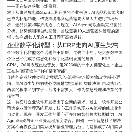
——比如AI驱动的客服平台、智能选品工具、自动化营销系统
——正在快速获取市场份额。
对于从事跨境
电商
SaaS工具开发的企业来说，AI选品和智能客服
已成为标配功能。传统跨境
电商
运营需要大量人力进行市场分
析、选品决策和客户沟通，而现在，AI Agent可以自动完成竞品
分析、趋势预测和自动回复。曾经需要10人运营团队管理的店
铺，如今2到3人配合AI工具即可高效运转。
企业数字化转型：从ERP走向AI原生架构
企业数字化转型这个话题并不新鲜。过去二十年，绝大多数中国
企业已经完成了信息化和数字化基础设施的建设——ERP、
CRM、OA等系统已经普及。但2026年的一个关键变化是：企业
正在从"部署软件"转向"部署智能"。
传统的企业软件架构以"数据录入-流程审批-报表输出"为核心逻
辑。而AI原生架构的核心逻辑是"数据感知-智能决策-自动执行"。
两者的根本区别在于，后者不需要人工作为信息处理和决策的中
枢环节。
这一转变对企业软件开发提出了全新的要求。过去，软件开发公
司为企业做管理系统开发，核心工作是实现业务流程的线上化和
自动化。现在，开发工作的重心正在转向如何将大模型能力、AI
Agent框架与企业业务流程深度结合。例如，一个智慧社区解决
方案不再仅仅是门禁系统加物业管理后台，而是集成了AI门禁识