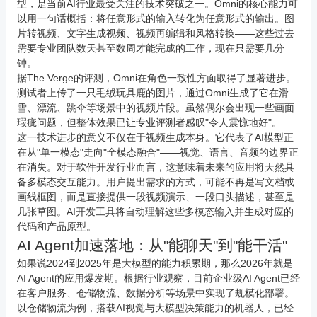
型，是当前AI行业最受关注的技术突破之一。Omni的核心能力可
以用一句话概括：将任意形式的输入转化为任意形式的输出。图
片转视频、文字生成视频、视频再编辑和风格转换——这些过去
需要专业团队数天甚至数周才能完成的工作，现在只需要几分
钟。
据The Verge的评测，Omni在角色一致性方面取得了显著进步。
测试者上传了一只毛绒玩具鹿的图片，通过Omni生成了它在滑
雪、漂流、跳伞等场景中的视频片段。虽然偶尔会出现一些画面
瑕疵问题，但整体效果已让专业评测者感叹"令人震惊地好"。
这一技术进步的意义不仅在于视频生成本身。它代表了AI模型正
在从"单一模态"走向"全模态融合"——视觉、语言、音频的边界正
在消失。对于软件开发行业而言，这意味着未来的应用将天然具
备多模态交互能力。用户提出需求的方式，可能不再是写文档或
画线框图，而是直接提供一段视频演示、一段口头描述，甚至是
几张草图。AI开发工具将自动理解这些多模态输入并生成对应的
代码和产品原型。
AI Agent加速落地：从"能聊天"到"能干活"
如果说2024到2025年是大模型的能力积累期，那么2026年就是
AI Agent的应用爆发期。根据行业观察，目前企业级AI Agent已经
在客户服务、仓储物流、数据分析等场景中实现了规模化部署。
以仓储物流为例，搭载AI视觉与大模型决策能力的机器人，已经