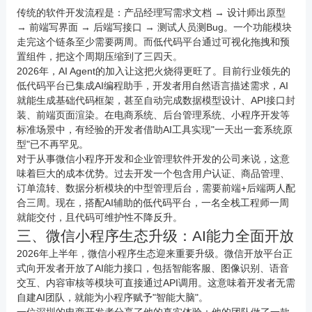
传统的软件开发流程是：产品经理写需求文档 → 设计师出原型
→ 前端写界面 → 后端写接口 → 测试人员测Bug。一个功能模块
走完这个链条至少需要两周。而低代码平台通过可视化拖拽和预
置组件，把这个周期压缩到了三四天。
2026年，AI Agent的加入让这把火烧得更旺了。目前行业领先的
低代码平台已集成AI编程助手，开发者用自然语言描述需求，AI
就能生成基础代码框架，甚至自动完成数据模型设计、API接口封
装、前端页面渲染。在
电商
系统、后台管理系统、
小程序
开发等
标准场景中，有经验的开发者借助AI工具实现"一天出一套系统原
型"已不再罕见。
对于从事微信小程序开发和企业管理软件开发的公司来说，这意
味着巨大的成本优势。过去开发一个包含用户认证、商品管理、
订单流转、数据分析模块的中型管理后台，需要前端+后端两人配
合三周。现在，搭配AI辅助的低代码平台，一名全栈工程师一周
就能交付，且代码可维护性不降反升。
三、微信小程序生态升级：AI能力全面开放
2026年上半年，微信小程序生态迎来重要升级。微信开放平台正
式向开发者开放了AI能力接口，包括智能客服、图像识别、语音
交互、内容审核等模块可直接通过API调用。这意味着开发者无需
自建AI团队，就能为小程序赋予"智能大脑"。