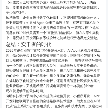
《生成式人工智能管理办法》基础上补充了针对AI Agent的条
款，要求具备自主决策能力的AI系统必须保留完整的决策日志，
至少保存3年。
这意味着，企业在进行数字化转型时，不能只盯着AI能做什么，
还要想清楚：如果AI Agent做出了错误决策，有没有回滚机制？
决策过程是否可追溯？人类是否保留最终的"一票否决权"？这些
问题在ERP时代只需要一个"审批流"就能解决，但在AI原生架构
中，需要软件开发团队在系统设计之初就把权责边界定义清楚。
总结：实干者的时代
2026年是企业数字化转型的关键分水岭。AI Agent从概念变成工
具，低代码平台让软件开发效率翻了三倍，物联网和智慧社区项
目大规模落地，跨境电商SaaS井喷式增长——所有这些信号都指
向一个判断：AI不是来替代人类的，而是来放大实干者价值的。
那些能够在理解业务本质的基础上，善用AI工具和低代码开发平
台的企业，将在新一轮竞争中建立显著的效率优势。无论你是正
在规划数字化转型的制造业老板，还是寻找智慧社区解决方案的
物业管理者，又或是希望在跨境电商赛道分一杯羹的创业者——
现在就是动手的最佳时间。
向明科技致力于为中小企业提供从微信开发、小程序开发、
APP
开发
到物联网平台搭建的全链路数字技术服务，助力企业在AI时
代从"会上系统"走向"会用系统"。更多案例和技术方案，欢迎访问