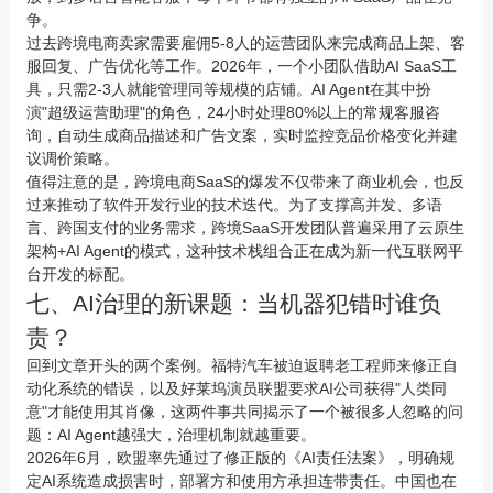
争。
过去跨境电商卖家需要雇佣5-8人的运营团队来完成商品上架、客
服回复、广告优化等工作。2026年，一个小团队借助AI SaaS工
具，只需2-3人就能管理同等规模的店铺。AI Agent在其中扮
演"超级运营助理"的角色，24小时处理80%以上的常规客服咨
询，自动生成商品描述和广告文案，实时监控竞品价格变化并建
议调价策略。
值得注意的是，跨境电商SaaS的爆发不仅带来了商业机会，也反
过来推动了软件开发行业的技术迭代。为了支撑高并发、多语
言、跨国支付的业务需求，跨境SaaS开发团队普遍采用了云原生
架构+AI Agent的模式，这种技术栈组合正在成为新一代互联网平
台开发的标配。
七、AI治理的新课题：当机器犯错时谁负
责？
回到文章开头的两个案例。福特汽车被迫返聘老工程师来修正自
动化系统的错误，以及好莱坞演员联盟要求AI公司获得"人类同
意"才能使用其肖像，这两件事共同揭示了一个被很多人忽略的问
题：AI Agent越强大，治理机制就越重要。
2026年6月，欧盟率先通过了修正版的《AI责任法案》，明确规
定AI系统造成损害时，部署方和使用方承担连带责任。中国也在