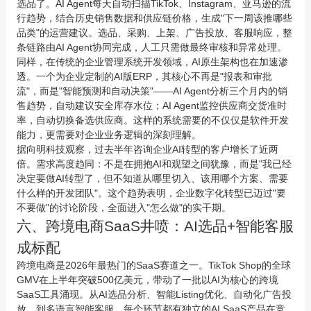
选品了。AI Agent每天自动扫描TikTok、Instagram、亚马逊的流
行趋势，结合历史销售数据和供应链价格，生成"下一周该推哪些
品类"的运营建议。选品、采购、上架、广告投放、客服响应，整
条链路由AI Agent协同完成，人工只需做最终审核和异常处理。
同样，在传统的企业管理系统开发领域，AI原生架构也在加速渗
透。一个为企业定制的AI版ERP，其核心不再是"报表和审批
流"，而是"智能预测和自动决策"——AI Agent分析三个月内的销
售趋势，自动建议安全库存水位；AI Agent监控供应商交货准时
率，自动切换备选供应商。这样的系统需要的不仅仅是软件开发
能力，更需要对企业业务逻辑的深刻理解。
据
向明科技
观察，过去半年咨询企业AI转型的客户增长了近两
倍。需求高度趋同：不是在拥抱AI和观望之间犹豫，而是"我已经
决定要做AI转型了，但不知道从哪里切入、该用哪个方案、需要
什么样的开发团队"。这个趋势表明，企业数字化转型已迈过"要
不要做"的讨论阶段，全面进入"怎么做"的实干期。
六、跨境电商SaaS井喷：AI选品+智能客服
成标配
跨境电商是2026年最热门的SaaS赛道之一。TikTok Shop的全球
GMV在上半年突破500亿美元，带动了一批以AI为核心的跨境
SaaS工具涌现。从AI选品分析、智能Listing优化、自动化广告投
放，到多语言智能客服，每个环节都有独立的AI SaaS产品在竞