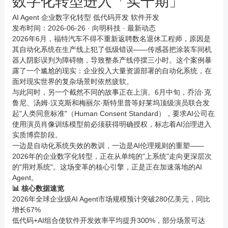
数字化转型进入「实干期」
AI Agent
企业数字化转型
低代码开发
软件开发
发布时间：2026-06-26 ·
向明科技
· 最新动态
2026年6月，福特汽车不得不重新返聘数名退休工程师，原因是
其自动化系统在生产线上犯了低级错误——传感器把涂装车间机
器人阴影误判为障碍物，导致整条产线停摆三小时。这个案例暴
露了一个尴尬的现实：企业投入大量资源部署的自动化系统，在
面对现实世界的复杂场景时依然疲软。
与此同时，另一个截然不同的故事正在上演。6月中旬，乔治·克
鲁尼、汤姆·汉克斯和梅丽尔·斯特里普等好莱坞顶级演员联合发
起"人类同意标准"（Human Consent Standard），要求AI公司在
使用演员肖像训练模型前必须获得明确授权，标志着AI治理进入
实质博弈阶段。
一边是自动化系统失效的教训，一边是AI伦理规则的重塑——
2026年的企业数字化转型，正在从单纯的"上系统"走向更深层次
的"用对系统"。这场变革的核心引擎，正是正在加速落地的AI
Agent。
📊 核心数据速览
2026年全球企业级AI Agent市场规模预计突破280亿美元，同比
增长67%
低代码+AI组合使软件开发效率平均提升300%，部分场景可达