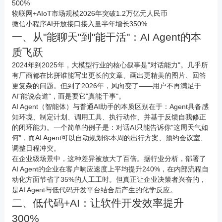
500%
物联网
+AIoT市场规模2026年突破1.2万亿元人民币
微信
小程序
AI开放接口接入量半年增长350%
一、从"能聊天"到"能干活"：AI Agent的本
质飞跃
2024年到2025年，大模型行业的核心叙事是"对话能力"。几乎所
有厂商都在比拼谁能写出更长的文章、画出更精美的图片、回答
更复杂的问题。但到了2026年，风向变了——用户不再满足于
AI"能说会道"，而是要它"真能干事"。
AI Agent（智能体）与普通AI助手的本质区别在于：Agent具备感
知环境、制定计划、调用工具、执行动作、并基于反馈自我修正
的闭环能力。一个简单的例子是：对话AI只能告诉你"这周天气如
何"，而AI Agent可以自动规划你本周的出行方案、预约会议室、
调整日程冲突。
在企业级场景中，这种差异被放大了百倍。据行业分析，部署了
AI Agent的企业在客户响应速度上平均提升240%，在内部流程自
动化方面节省了35%的人工工时。但真正让企业决策者兴奋的，
是AI Agent与低代码开发平台结合后产生的化学反应。
二、低代码+AI：让软件开发效率提升
300%