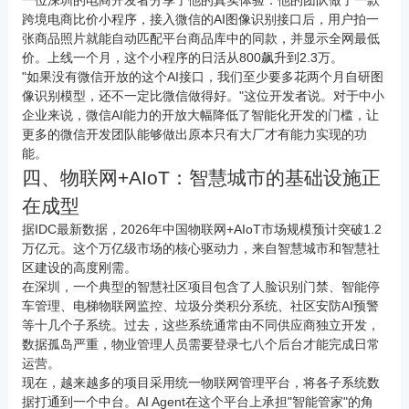
一位深圳的
电商
开发者分享了他的真实体验：他的团队做了一款
跨境电商比价小程序，接入微信的AI图像识别接口后，用户拍一
张商品照片就能自动匹配平台商品库中的同款，并显示全网最低
价。上线一个月，这个小程序的日活从800飙升到2.3万。
"如果没有微信开放的这个AI接口，我们至少要多花两个月自研图
像识别模型，还不一定比微信做得好。"这位开发者说。对于中小
企业来说，微信AI能力的开放大幅降低了智能化开发的门槛，让
更多的微信开发团队能够做出原本只有大厂才有能力实现的功
能。
四、
物联网
+AIoT：智慧城市的基础设施正
在成型
据IDC最新数据，2026年中国物联网+AIoT市场规模预计突破1.2
万亿元。这个万亿级市场的核心驱动力，来自智慧城市和智慧社
区建设的高度刚需。
在深圳，一个典型的智慧社区项目包含了人脸识别门禁、智能停
车管理、电梯物联网监控、垃圾分类积分系统、社区安防AI预警
等十几个子系统。过去，这些系统通常由不同供应商独立开发，
数据孤岛严重，物业管理人员需要登录七八个后台才能完成日常
运营。
现在，越来越多的项目采用统一物联网管理平台，将各子系统数
据打通到一个中台。AI Agent在这个平台上承担"智能管家"的角