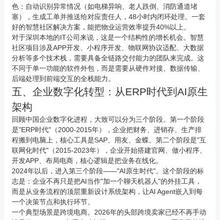
色：自动识别异常情况（如电梯异响、老人跌倒、消防通道堵
塞），生成工单并推送给对应责任人，48小时内闭环处理。一套
好的智慧社区解决方案，能把物业运营效率提升40%以上。
对于深圳本地的IT公司来说，这是一个结构性的增长机会。智慧
社区项目涉及
APP开发
、小程序开发、物联网协议适配、
大数据
分析等多个技术栈，需要具备全链路交付能力的团队来完成。这
不同于单一功能的软件外包，而是需要从硬件对接、数据传输、
后端处理到前端交互的全栈能力。
五、企业数字化转型：从ERP时代到AI原生
架构
回顾中国企业数字化进程，大致可以分为三个阶段。第一个阶段
是"ERP时代"（2000-2015年），企业把财务、进销存、生产排
程搬到电脑上，核心工具是SAP、用友、金蝶。第二个阶段是"互
联网化时代"（2015-2023年），企业开始搭建官网、做小程序、
开发
APP
、布局电商，核心逻辑是把业务在线化。
2024年以后，进入第三个阶段——"AI原生时代"。这个阶段的标
志是：企业不再只是把AI当作"加一个聊天机器人"的外挂工具，
而是从业务流程的顶层重新设计系统架构，让AI Agent嵌入到每
一个决策节点和执行环节。
一个典型场景是跨境电商。2026年的头部跨境卖家已经不再手动