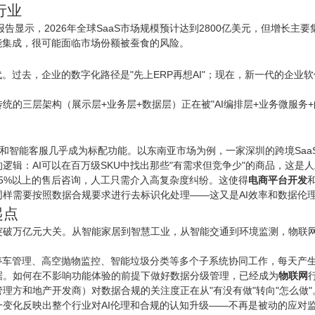
行业
最新报告显示，2026年全球SaaS市场规模预计达到2800亿美元，但增长主
功能集成，很可能面临市场份额被蚕食的风险。
代。过去，企业的数字化路径是"先上ERP再想AI"；现在，新一代的企业
的三层架构（展示层+业务层+数据层）正在被"AI编排层+业务微服务+
。
I选品和智能客服几乎成为标配功能。以东南亚市场为例，一家深圳的跨境Sa
的逻辑：AI可以在百万级SKU中找出那些"有需求但竞争少"的商品，这是
75%以上的售后咨询，人工只需介入高复杂度纠纷。这使得
电商平台开发
样需要按照数据合规要求进行去标识化处理——这又是AI效率和数据伦
起点
模已突破万亿元大关。从智能家居到智慧工业，从智能交通到环境监测，物联
。
能停车管理、高空抛物监控、智能垃圾分类等多个子系统协同工作，每天产
据。如何在不影响功能体验的前提下做好数据分级管理，已经成为
物联网
理方和地产开发商）对数据合规的关注度正在从"有没有做"转向"怎么做
变化反映出整个行业对AI伦理和合规的认知升级——不再是被动的应对