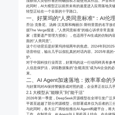
须获得人类创作者的明确授权才能使用其作品、声音和肖
此同时，AI大模型正以前所未有的速度进入应用落地关键期
转型正站在一个全新的十字路口。
一、好莱坞的"人类同意标准"：AI伦
乔治·克鲁尼、汤姆·汉克斯和梅丽尔·斯特里普的名字
据The Verge报道，"人类同意标准"的核心诉求
家（需要遗产管理方授权），也适用于AI生成的仿制内容
面的"人类同意"。
这个行动背后是好莱坞持续两年的焦虑。2024年到20
语音特征，输出几乎以假乱真的对话内容。2025年底的
炉。
对于中国科技行业而言，好莱坞的这一行动同样具有参考
人信息保护法，训练数据集的"合规清洗"成为AI企业的
束。
二、AI Agent加速落地：效率革命的
与好莱坞对AI保持警惕形成对照的是，企业界正在以几乎狂热的
2.1 大模型从"能聊天"到"能干活"
2026年第一季度，DeepSeek开源模型在全球引发
平甚至超越了部分闭源模型，但部署成本仅为后者的三分
与此同时，各大云厂商纷纷推出AI Agent构建平台，
工作。在制造业，AI Agent与人形机器人结合，在仓储