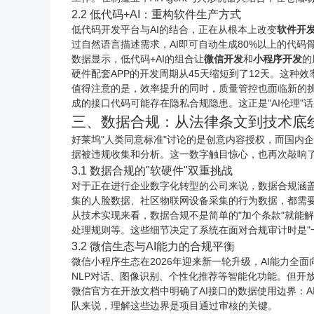
2.2 低代码+AI：重构软件生产方式
低代码开发平台与AI的结合，正在从根本上改变
软件开
过自然语言描述需求，AI即可自动生成80%以上的代
数据显示，低代码+AI的组合让
微信开发
和
小程序
开发
的
硬件配套
APP
的开发周期从45天缩短到了12天。这种
值得注意的是，效率提升的同时，质量管控也面临新的挑
成的接口代码可能存在隐私合规隐患。这正是"AI伦理
三、数据合规：从法律条文到技术底
好莱坞"人类同意标准"讨论的是创意内容授权，而国内
据被违规收集和分析。这一数字触目惊心，也再次敲响
3.1 数据合规的"软硬件"双重挑战
对于正在进行企业数字化转型的公司来说，数据合规涵
集的人脸数据、社区
物联网
设备采集的行为数据，都需
从技术实现来看，数据合规不是简单的"加个条款"就能
处理规则等。这些细节决定了系统在面对合规审计时是"一
3.2 微信生态与AI能力的合规平衡
微信小程序生态在2026年迎来新一轮升级，AI能力全
NLP对话、图像识别、个性化推荐等智能化功能。但开
微信官方在开放文档中明确了AI接口的数据使用边界：
队来说，理解这些边界是项目通过审核的关键。