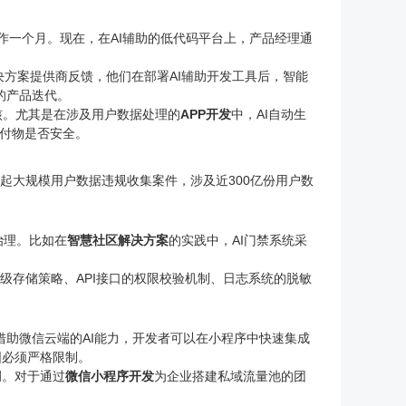
工作一个月。现在，在AI辅助的低代码平台上，产品经理通
决方案提供商反馈，他们在部署AI辅助开发工具后，智能
的产品迭代。
核。尤其是在涉及用户数据处理的
APP开发
中，AI自动生
交付物是否安全。
起大规模用户数据违规收集案件，涉及近300亿份用户数
治理。比如在
智慧社区解决方案
的实践中，AI门禁系统采
级存储策略、API接口的权限校验机制、日志系统的脱敏
借助微信云端的AI能力，开发者可以在小程序中快速集成
围必须严格限制。
调。对于通过
微信小程序开发
为企业搭建私域流量池的团