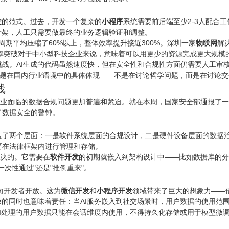
发
的范式。过去，开发一个复杂的
小程序
系统需要前后端至少2-3人配合
码骨架，人工只需要做最终的业务逻辑验证和调整。
周期平均压缩了60%以上，整体效率提升接近300%。深圳一家
物联网
解
效率突破对于中小型科技企业来说，意味着可以用更少的资源完成更大规模
战。AI生成的代码虽然速度快，但在安全性和合规性方面仍需要人工审
"话题在国内行业语境中的具体体现——不是在讨论哲学问题，而是在讨论
线
企业面临的数据合规问题更加普遍和紧迫。就在本周，国家安全部通报了一
了数据安全的警钟。
盖了两个层面：一是软件系统层面的合规设计，二是硬件设备层面的数据
要在法律框架内进行管理和存储。
解决的。它需要在
软件开发
的初期就嵌入到架构设计中——比如数据库的分
次性通过"还是"推倒重来"。
面向开发者开放。这为
微信开发
和
小程序开发
领域带来了巨大的想象力——
放的同时也意味着责任：当AI服务嵌入到
社交
场景时，用户数据的使用范
AI处理的用户数据只能在会话维度内使用，不得持久化存储或用于模型微