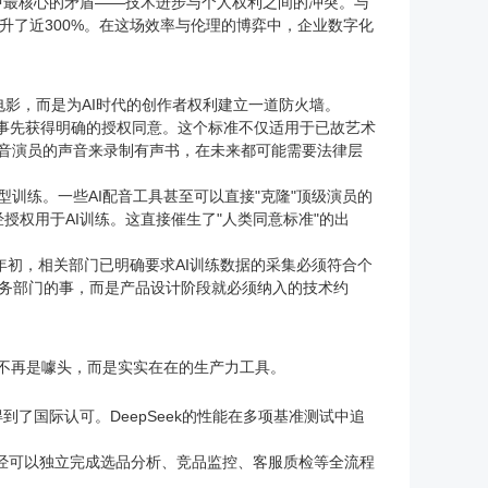
中最核心的矛盾——技术进步与个人权利之间的冲突。与
提升了近300%。在这场效率与伦理的博弈中，企业数字化
电影，而是为AI时代的创作者权利建立一道防火墙。
必须事先获得明确的授权同意。这个标准不仅适用于已故艺术
个配音演员的声音来录制有声书，在未来都可能需要法律层
型训练。一些AI配音工具甚至可以直接"克隆"顶级演员的
授权用于AI训练。这直接催生了"人类同意标准"的出
年初，相关部门已明确要求AI训练数据的采集必须符合个
法务部门的事，而是产品设计阶段就必须纳入的技术约
gent不再是噱头，而是实实在在的生产力工具。
到了国际认可。DeepSeek的性能在多项基准测试中追
nt已经可以独立完成选品分析、竞品监控、客服质检等全流程