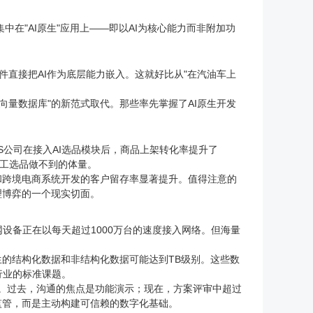
要集中在"AI原生"应用上——即以AI为核心能力而非附加功
软件直接把AI作为底层能力嵌入。这就好比从"在汽油车上
向量数据库"的新范式取代。那些率先掌握了AI原生开发
aS公司在接入AI选品模块后，商品上架转化率提升了
人工选品做不到的体量。
和跨境电商系统开发的客户留存率显著提升。值得注意的
理博弈的一个现实切面。
网设备正在以每天超过1000万台的速度接入网络。但海量
生的结构化数据和非结构化数据可能达到TB级别。这些数
行业的标准课题。
"。过去，沟通的焦点是功能演示；现在，方案评审中超过
监管，而是主动构建可信赖的数字化基础。