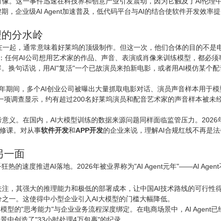
像。这一事件迅速在科技界和创意产业引发震动，因为它触及了AI伦理
，企业级AI Agent加速普及，低代码平台与AI的结合使软件开发效率
理的分水岭
放在一起，通常意味着好莱坞的顶级制作。但这一次，他们合体的目的不是
非常直接：任何AI公司想用艺术家的作品、声音、表演或肖像来训练模型，都
。换句话说，用AI"复活"一个已故演员来拍新电影，或者用AI模仿某
25年期间，多个AI创业公司被曝出大量抓取电影对话、演员声音样本用于模
一项调查显示，约有超过200名好莱坞演员和配音艺术家的声音样本被未经
意义。在国内，AI大模型训练的数据来源问题同样面临监管压力。2026
必修课。对从事
软件开发
和
APP开发
的企业来说，理解AI合规红线不再是
另一面
速度推进AI落地。2026年被业界称为"AI Agent元年"——AI A
广泛关注，其强大的推理能力和极低的部署成本，让中国AI技术路线的可行性得
之一。这使得中小型企业引入AI大模型的门槛大幅降低。
将大模型的"思考能力"与企业业务流程深度绑定。在
电商
场景中，AI Age
场景中创造了"33小时处理4万包裹"的纪录。