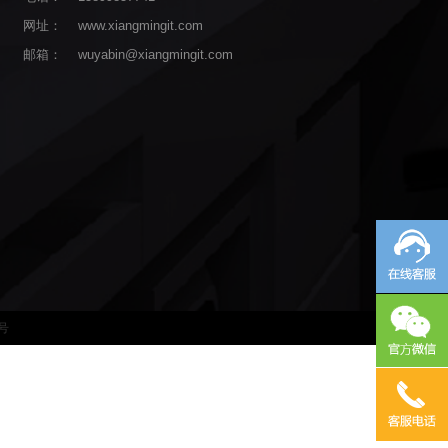
网址：
www.xiangmingit.com
邮箱：
wuyabin@xiangmingit.com
6号