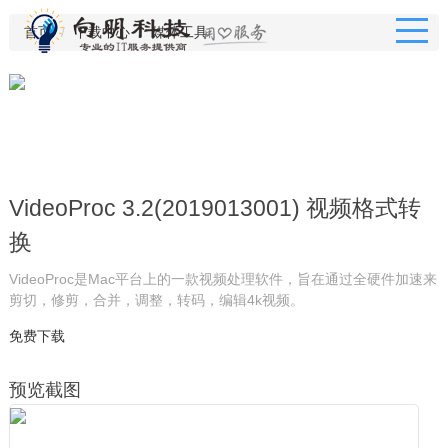
首页
下载中心
媒体工具
VideoProc 3.2(2019013001) 视频格式转
换
VideoProc是Mac平台上的一款视频处理软件，旨在通过全硬件加速来
剪切，修剪，合并，调整，转码，编辑4k视频。
免费下载
预览截图