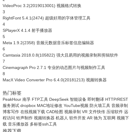
VideoProc 3.2(2019013001) 视频格式转换
3
RightFont 5.4.1(2474) 超级好用的字体管理工具
4
SPlayerX 4.1.4 射手播放器
5
Meta 1.9.2(2358) 音频元数据音乐标签信息编辑器
6
Camtasia 2018.0.8(105822) 强大且易用的视频录制和剪辑软件
7
Cinemagraph Pro 2.7.1 专业的动态图片与视频制作工具
8
MacX Video Converter Pro 6.4.0(20181213) 视频转换器
热门标签
PeakHour
南孚
FTP工具
DeepSeek
智能设备
即时翻译
HTTP/REST
服务测试
dropbox
MAC地址修改
YouTube视频
防火墙工具
音频录制
博客写作
在线视频下载
CAD绘图
视频录制
VR
文件快传
压缩软件
远
程访问
铃声制作
视频转换器
机器人
软件开发
AR
驰为
互联网
视频下
载
音乐播放器
多标签ssh工具
推荐下载