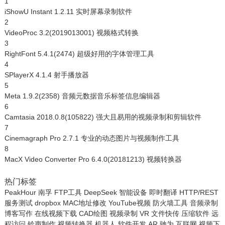
1
iShowU Instant 1.2.11 实时屏幕录制软件
2
VideoProc 3.2(2019013001) 视频格式转换
3
RightFont 5.4.1(2474) 超级好用的字体管理工具
4
SPlayerX 4.1.4 射手播放器
5
Meta 1.9.2(2358) 音频元数据音乐标签信息编辑器
6
Camtasia 2018.0.8(105822) 强大且易用的视频录制和剪辑软件
7
Cinemagraph Pro 2.7.1 专业的动态图片与视频制作工具
8
MacX Video Converter Pro 6.4.0(20181213) 视频转换器
热门标签
PeakHour
南孚
FTP工具
DeepSeek
智能设备
即时翻译
HTTP/REST
服务测试
dropbox
MAC地址修改
YouTube视频
防火墙工具
音频录制
博客写作
在线视频下载
CAD绘图
视频录制
VR
文件快传
压缩软件
远
程访问
铃声制作
视频转换器
机器人
软件开发
AR
驰为
互联网
视频下