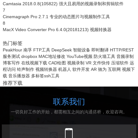
Camtasia 2018.0.8(105822) 强大且易用的视频录制和剪辑软件
7
Cinemagraph Pro 2.7.1 专业的动态图片与视频制作工具
8
MacX Video Converter Pro 6.4.0(20181213) 视频转换器
热门标签
PeakHour
南孚
FTP工具
DeepSeek
智能设备
即时翻译
HTTP/REST
服务测试
dropbox
MAC地址修改
YouTube视频
防火墙工具
音频录制
博客写作
在线视频下载
CAD绘图
视频录制
VR
文件快传
压缩软件
远
程访问
铃声制作
视频转换器
机器人
软件开发
AR
驰为
互联网
视频下
载
音乐播放器
多标签ssh工具
推荐下载
联系我们
一切良好工作的开始，都需相互之间的沟通搭桥，欢迎咨询。