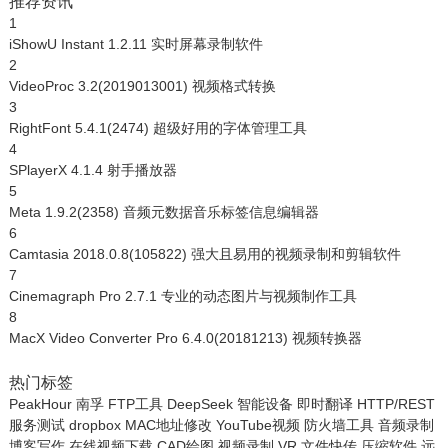
推荐资讯
1
iShowU Instant 1.2.11 实时屏幕录制软件
2
VideoProc 3.2(2019013001) 视频格式转换
3
RightFont 5.4.1(2474) 超级好用的字体管理工具
4
SPlayerX 4.1.4 射手播放器
5
Meta 1.9.2(2358) 音频元数据音乐标签信息编辑器
6
Camtasia 2018.0.8(105822) 强大且易用的视频录制和剪辑软件
7
Cinemagraph Pro 2.7.1 专业的动态图片与视频制作工具
8
MacX Video Converter Pro 6.4.0(20181213) 视频转换器
热门标签
PeakHour
南孚
FTP工具
DeepSeek
智能设备
即时翻译
HTTP/REST
服务测试
dropbox
MAC地址修改
YouTube视频
防火墙工具
音频录制
博客写作
在线视频下载
CAD绘图
视频录制
VR
文件快传
压缩软件
远