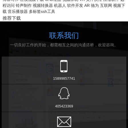
程访问
铃声制作
视频转换器
机器人
软件开发
AR
驰为
互联网
视频下
载
音乐播放器
多标签ssh工具
推荐下载
联系我们
一切良好工作的开始，都需相互之间的沟通搭桥，欢迎咨询。
15899857741
405423369