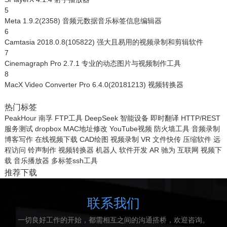
5
Meta 1.9.2(2358) 音频元数据音乐标签信息编辑器
6
Camtasia 2018.0.8(105822) 强大且易用的视频录制和剪辑软件
7
Cinemagraph Pro 2.7.1 专业的动态图片与视频制作工具
8
MacX Video Converter Pro 6.4.0(20181213) 视频转换器
热门标签
PeakHour
南孚
FTP工具
DeepSeek
智能设备
即时翻译
HTTP/REST
服务测试
dropbox
MAC地址修改
YouTube视频
防火墙工具
音频录制
博客写作
在线视频下载
CAD绘图
视频录制
VR
文件快传
压缩软件
远
程访问
铃声制作
视频转换器
机器人
软件开发
AR
驰为
互联网
视频下
载
音乐播放器
多标签ssh工具
推荐下载
联系我们
一切良好工作的开始，都需相互之间的沟通搭桥，欢迎咨询。