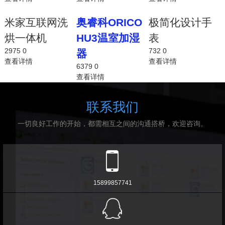
米家互联网洗
奥睿科ORICO
极简化设计手
烘一体机
HU3温室加湿
表
2975
0
732
0
器
查看详情
查看详情
6379
0
查看详情
联系我们
一切良好工作的开始，都需相互之间的沟通搭桥，欢迎咨询。
15899857741