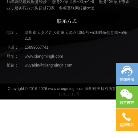
15年网站建设服务经验， 服务27家世界500强企业，服务136家上市企
业，服务行业龙头超过70家，多项互联网传播大奖
联系方式
地址：
深圳市宝安区西乡街道宝源路1065号F518时尚创意园F5栋
210
电话：
15899857741
网址：
www.xiangmingit.com
邮箱：
wuyabin@xiangmingit.com
Copyright © 2016-2026 www.xiangmingit.com 向明科技 版权所有
粤ICP备
17013316号