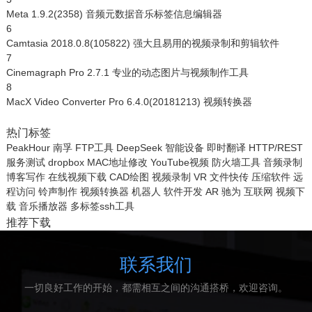
Meta 1.9.2(2358) 音频元数据音乐标签信息编辑器
6
Camtasia 2018.0.8(105822) 强大且易用的视频录制和剪辑软件
7
Cinemagraph Pro 2.7.1 专业的动态图片与视频制作工具
8
MacX Video Converter Pro 6.4.0(20181213) 视频转换器
热门标签
PeakHour
南孚
FTP工具
DeepSeek
智能设备
即时翻译
HTTP/REST
服务测试
dropbox
MAC地址修改
YouTube视频
防火墙工具
音频录制
博客写作
在线视频下载
CAD绘图
视频录制
VR
文件快传
压缩软件
远
程访问
铃声制作
视频转换器
机器人
软件开发
AR
驰为
互联网
视频下
载
音乐播放器
多标签ssh工具
推荐下载
联系我们
一切良好工作的开始，都需相互之间的沟通搭桥，欢迎咨询。