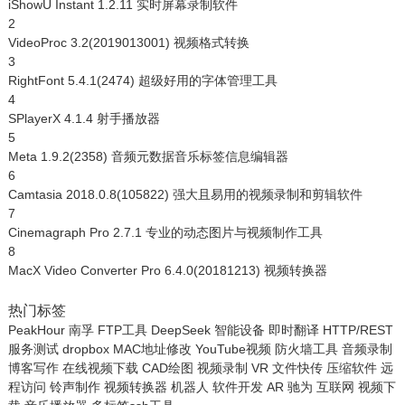
iShowU Instant 1.2.11 实时屏幕录制软件
2
VideoProc 3.2(2019013001) 视频格式转换
3
RightFont 5.4.1(2474) 超级好用的字体管理工具
4
SPlayerX 4.1.4 射手播放器
5
Meta 1.9.2(2358) 音频元数据音乐标签信息编辑器
6
Camtasia 2018.0.8(105822) 强大且易用的视频录制和剪辑软件
7
Cinemagraph Pro 2.7.1 专业的动态图片与视频制作工具
8
MacX Video Converter Pro 6.4.0(20181213) 视频转换器
热门标签
PeakHour
南孚
FTP工具
DeepSeek
智能设备
即时翻译
HTTP/REST
服务测试
dropbox
MAC地址修改
YouTube视频
防火墙工具
音频录制
博客写作
在线视频下载
CAD绘图
视频录制
VR
文件快传
压缩软件
远
程访问
铃声制作
视频转换器
机器人
软件开发
AR
驰为
互联网
视频下